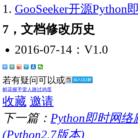
GooSeeker开源Pyth
7，文档修改历史
2016-07-14：V1.0
若有疑问可以
或
鲜花
握手
雷人
路过
鸡蛋
收藏
邀请
下一篇：
Python即时
(Python2.7版本)