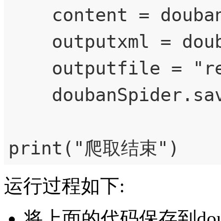
    content = doubanSpider.getContent(currenturl)

    outputxml = doubanExtra.extract(content)

    outputfile = "result" + str(pagenumber) +".xml"

    doubanSpider.saveContent(outputfile , str(outputxml))

print("爬取结束")
运行过程如下:
将上面的代码保存到douba