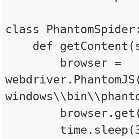
class PhantomSpider:
    def getContent(self, url):

        browser = 
webdriver.PhantomJS
windows\\bin\\phanto
        browser.get(url)

        time.sleep(3)
