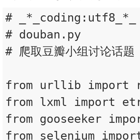
# _*_coding:utf8_*_

# douban.py

# 爬取豆瓣小组讨论话题

from urllib import r
from lxml import etr
from gooseeker impor
from selenium import