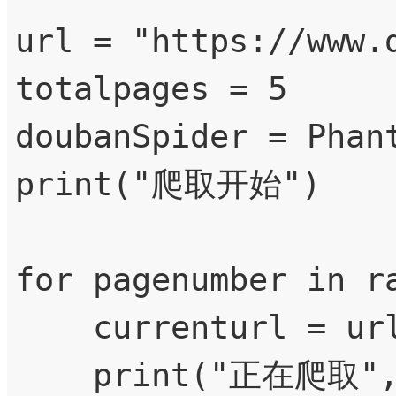
url = "https://www.
totalpages = 5

doubanSpider = Phant
print("爬取开始")

for pagenumber in ra
    currenturl = url + str((pagenumber-1)*25)

    print("正在爬取", currenturl)
