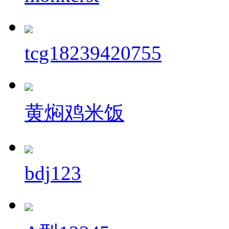
tcg18239420755
黄焖鸡米饭
bdj123