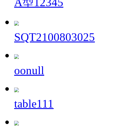
A型12345
SQT2100803025
oonull
table111