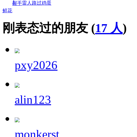
1
雷人
路过
鸡蛋
握手
鲜花
刚表态过的朋友 (
17 人
)
pxy2026
alin123
monkerst