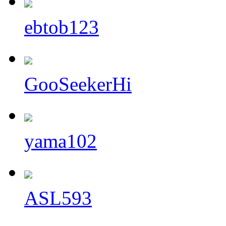
ebtob123
GooSeekerHi
yama102
ASL593