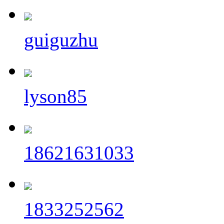
guiguzhu
lyson85
18621631033
1833252562