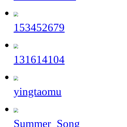
153452679
131614104
yingtaomu
Summer_Song