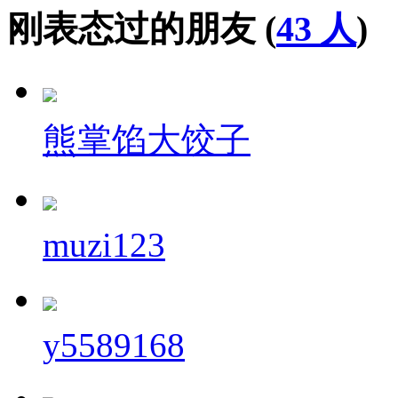
刚表态过的朋友 (
43 人
)
熊掌馅大饺子
muzi123
y5589168