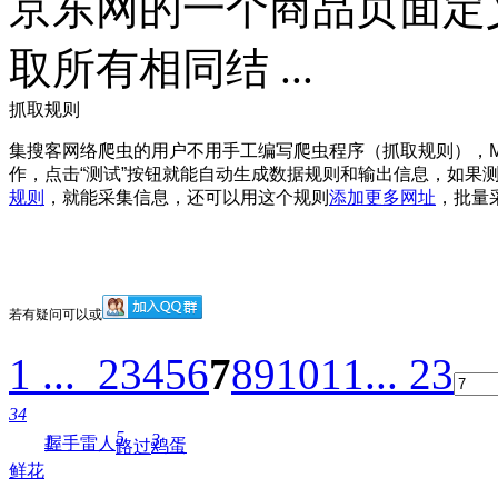
京东网的一个商品页面定
取所有相同结 ...
抓取规则
集搜客网络爬虫的用户不用手工编写爬虫程序（抓取规则），
作，点击“测试”按钮就能自动生成数据规则和输出信息，如果测
规则
，就能采集信息，还可以用这个规则
添加更多网址
，批量
若有疑问可以
或
1 ...
2
3
4
5
6
7
8
9
10
11
... 23
34
5
3
1
握手
雷人
鸡蛋
路过
鲜花