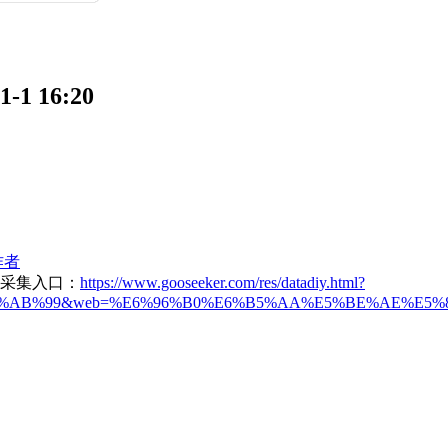
 16:20
作者
采集入口：
https://www.gooseeker.com/res/datadiy.html?
E7%AB%99&web=%E6%96%B0%E6%B5%AA%E5%BE%AE%E5