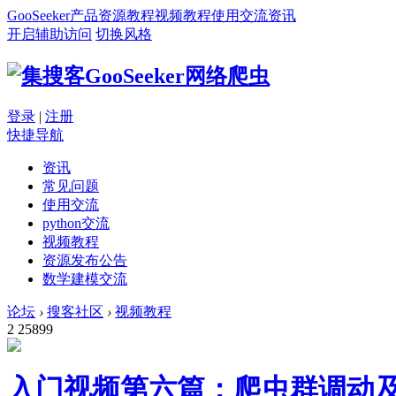
GooSeeker
产品
资源
教程
视频教程
使用交流
资讯
开启辅助访问
切换风格
登录
|
注册
快捷导航
资讯
常见问题
使用交流
python交流
视频教程
资源发布公告
数学建模交流
论坛
›
搜客社区
›
视频教程
2
25899
入门视频第六篇：爬虫群调动