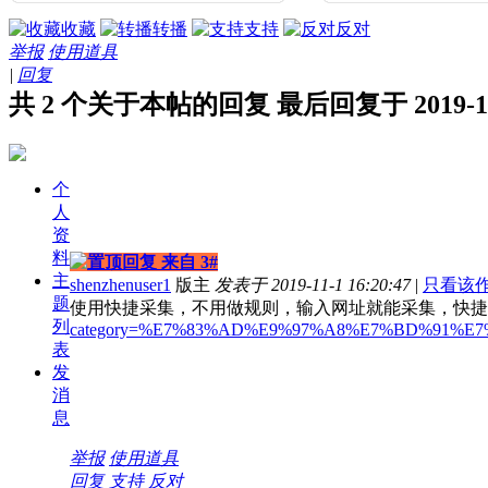
收藏
转播
支持
反对
举报
使用道具
|
回复
共 2 个关于本帖的回复 最后回复于 2019-11-1
个
人
资
料
来自 3#
主
shenzhenuser1
版主
发表于 2019-11-1 16:20:47
|
只看该
题
使用快捷采集，不用做规则，输入网址就能采集，快捷
列
category=%E7%83%AD%E9%97%A8%E7%BD%91%
表
发
消
息
举报
使用道具
回复
支持
反对