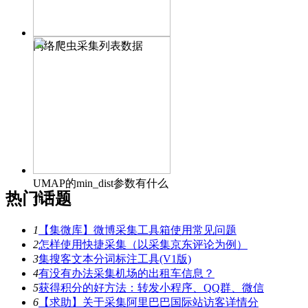
网络爬虫采集列表数据
UMAP的min_dist参数有什么
热门话题
作用？
1
【集微库】微博采集工具箱使用常见问题
2
怎样使用快捷采集（以采集京东评论为例）
3
集搜客文本分词标注工具(V1版)
4
有没有办法采集机场的出租车信息？
5
获得积分的好方法：转发小程序、QQ群、微信
6
【求助】关于采集阿里巴巴国际站访客详情分