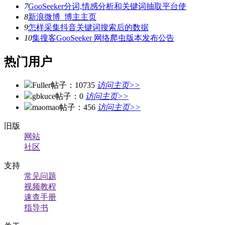
7
GooSeeker分词,情感分析和关键词抽取平台使
8
新浪微博_博主主页
9
怎样采集抖音关键词搜索后的数据
10
集搜客GooSeeker 网络爬虫版本发布公告
热门用户
Fuller
帖子：10735
访问主页>>
gbkuce
帖子：0
访问主页>>
maomao
帖子：456
访问主页>>
旧版
网站
社区
支持
常见问题
视频教程
速查手册
指导书