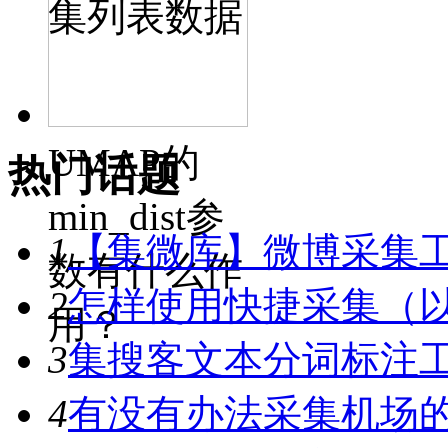
集列表数据
UMAP的
热门话题
min_dist参
1
【集微库】微博采集
数有什么作
2
怎样使用快捷采集（
用？
3
集搜客文本分词标注工具
4
有没有办法采集机场