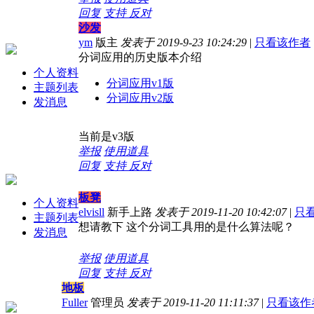
回复
支持
反对
沙发
ym
版主
发表于 2019-9-23 10:24:29
|
只看该作者
分词应用的历史版本介绍
个人资料
分词应用v1版
主题列表
分词应用v2版
发消息
当前是v3版
举报
使用道具
回复
支持
反对
板凳
个人资料
elvisll
新手上路
发表于 2019-11-20 10:42:07
|
只
主题列表
想请教下 这个分词工具用的是什么算法呢？
发消息
举报
使用道具
回复
支持
反对
地板
Fuller
管理员
发表于 2019-11-20 11:11:37
|
只看该作