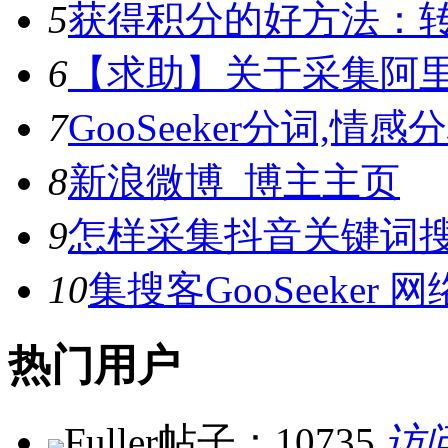
5
获得积分的好方法：转
6
【求助】关于采集阿
7
GooSeeker分词,
8
新浪微博_博主主页
9
怎样采集抖音关键词
10
集搜客GooSeeke
热门用户
Fuller
帖子：10735
访