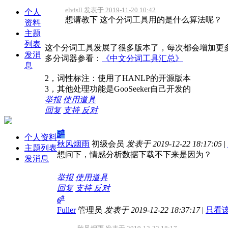
elvisll 发表于 2019-11-20 10:42
个人
想请教下 这个分词工具用的是什么算法呢？
资料
主题
列表
这个分词工具发展了很多版本了，每次都会增加更多
发消
多分词器参看：
《中文分词工具汇总》
息
2，词性标注：使用了HANLP的开源版本
3，其他处理功能是GooSeeker自己开发的
举报
使用道具
回复
支持
反对
#
5
个人资料
秋风烟雨
初级会员
发表于 2019-12-22 18:17:05
|
主题列表
想问下，情感分析数据下载不下来是因为？
发消息
举报
使用道具
回复
支持
反对
#
6
Fuller
管理员
发表于 2019-12-22 18:37:17
|
只看