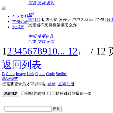
回复
支持
反对
#
10
个人资料
li97124
初级会员
发表于 2020-2-23 06:27:40
|
只
主题列表
浏览器不支持框架该怎么办
发消息
举报
使用道具
回复
支持
反对
1
2
3
4
5
6
7
8
9
10
... 12
/ 12
返回列表
B
Color
Image
Link
Quote
Code
Smilies
高级模式
您需要登录后才可以回帖
登录
|
立即注册
回帖并转播
回帖后跳转到最后一页
发表回复
回复