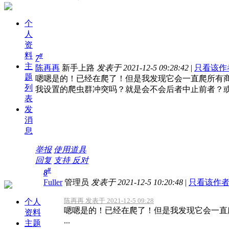
个
人
资
料
#
7
主
陈再再
新手上路
发表于 2021-12-5 09:28:42
|
只看该作
题
嗯嗯是的！已经在爬了！但是我发现它会一直爬所有
列
我设置的爬虫群冲突吗？就是会不会后者中止前者？
表
发
消
息
举报
使用道具
回复
支持
反对
#
8
Fuller
管理员
发表于 2021-12-5 10:20:48
|
只看该作
陈再再 发表于 2021-12-5 09:28
个人
嗯嗯是的！已经在爬了！但是我发现它会一直
资料
...
主题