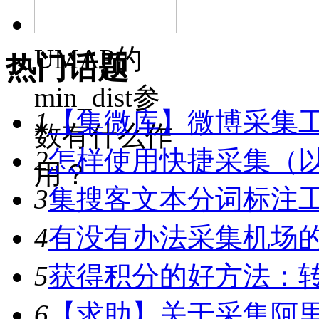
UMAP的
热门话题
min_dist参
1
【集微库】微博采集
数有什么作
2
怎样使用快捷采集（
用？
3
集搜客文本分词标注工具
4
有没有办法采集机场
5
获得积分的好方法：转
6
【求助】关于采集阿