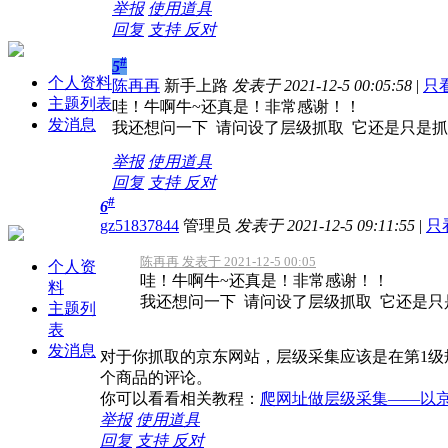
举报
使用道具
回复
支持
反对
#
5
个人资料
陈再再
新手上路
发表于 2021-12-5 00:05:58
|
只
主题列表
哇！牛啊牛~还真是！非常感谢！！
发消息
我还想问一下 请问设了层级抓取 它还是只是
举报
使用道具
回复
支持
反对
#
6
gz51837844
管理员
发表于 2021-12-5 09:11:55
|
只
陈再再 发表于 2021-12-5 00:05
个人资
哇！牛啊牛~还真是！非常感谢！！
料
我还想问一下 请问设了层级抓取 它还是只是
主题列
表
发消息
对于你抓取的京东网站，层级采集应该是在第1级
个商品的评论。
你可以看看相关教程：
爬网址做层级采集——以
举报
使用道具
回复
支持
反对