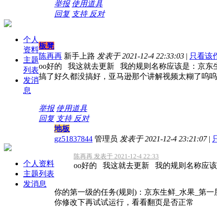
举报
使用道具
回复
支持
反对
个人
板凳
资料
陈再再
新手上路
发表于 2021-12-4 22:33:03
|
只看该
主题
oo好的 我这就去更新 我的规则名称应该是：京东生
列表
搞了好久都没搞好，亚马逊那个讲解视频太糊了呜呜
发消
息
举报
使用道具
回复
支持
反对
地板
gz51837844
管理员
发表于 2021-12-4 23:21:07
|
陈再再 发表于 2021-12-4 22:33
个人资料
oo好的 我这就去更新 我的规则名称应该是
主题列表
发消息
你的第一级的任务(规则)：京东生鲜_水果_第
你修改下再试试运行，看看翻页是否正常