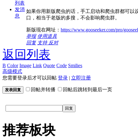
列表
发消
如果你用新版爬虫的话，手工启动和爬虫群都可以
息
口，相当于老版的多搜，不会影响爬虫群。
新版现在网址：
https://www.gooseeker.com/pro/goosee
举报
使用道具
回复
支持
反对
返回列表
B
Color
Image
Link
Quote
Code
Smilies
高级模式
您需要登录后才可以回帖
登录
|
立即注册
回帖并转播
回帖后跳转到最后一页
发表回复
回复
推荐板块