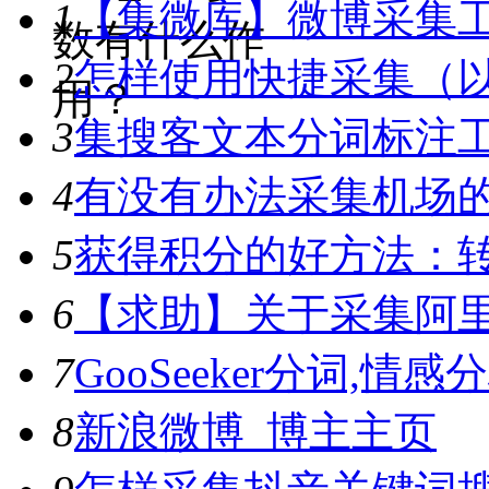
1
【集微库】微博采集
数有什么作
2
怎样使用快捷采集（
用？
3
集搜客文本分词标注工具
4
有没有办法采集机场
5
获得积分的好方法：转
6
【求助】关于采集阿
7
GooSeeker分词,
8
新浪微博_博主主页