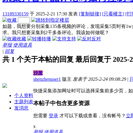
13189330159
于 2025-2-21 17:30
发表
[复制链接]
[
只看楼主]
[打
如题，我想要分别采集135条视频的评论，发现采集5页时有1
求。我只想要采集到2千多条评论。我该如何做呢？
收藏
转播
支持
反对
举报
使用道具
|
回复
共 1 个关于本帖的回复 最后回复于 2025-2-24
沙发
shenzhenuser1
版主
发表于 2025-2-24 09:08:29
|
快捷采集添加网址时可以选择采集前多少页，如
个人资料
主题列表
本帖子中包含更多资源
发消息
您需要
登录
才可以下载或查看，没有帐号？
立
x
举报
使用道具