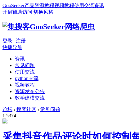
GooSeeker
产品
资源
教程
视频教程
使用交流
资讯
开启辅助访问
切换风格
登录
|
注册
快捷导航
资讯
常见问题
使用交流
python交流
视频教程
资源发布公告
数学建模交流
论坛
›
搜客社区
›
常见问题
1
5374
采集抖音作品评论时如何控制