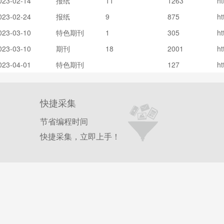
023-02-14
报纸
11
1263
ht
T
023-02-24
报纸
9
875
ht
O
r
L
023-03-10
特色期刊
1
305
ht
2
O
r
8
023-03-10
期刊
18
2001
ht
8
N
d
r
x
023-04-01
特色期刊
127
ht
a
d
p
D
2
K
Q
j
e
n
快捷采集
E
n
节省编程时间
快捷采集，立即上手！