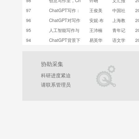
98
创意写作里，Ch
许旸
文汇报
2
atGPT“抢”不走
97
ChatGPT写作：
王俊美
中国社
2
的是什么
出版界怎么看
会科学
96
ChatGPT对写作
安妮·布
上海教
2
报
教学意味着什么?
鲁德;赵
育
95
人工智能写作与
王沛楠
青年记
2
佩瑶
算法素养教育的
者
94
ChatGPT背景下
易英华
语文学
2
兴起——以Chat
写作教学之可为
习
GPT为例
与应为
协助采集
科研进度紧迫
请联系管理员