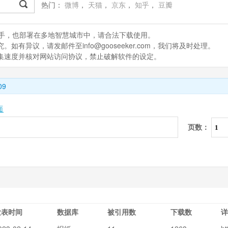
热门：
微博
，
天猫
，
京东
，
知乎
，
豆瓣
处理助手，也部署在多地智慧城市中，请合法下载使用。
有异议，请发邮件至info@gooseeker.com，我们将及时处理。
采集速度并核对网站访问协议，禁止破解软件的设定。
09
面
页数：
发表时间
数据库
被引用数
下载数
详