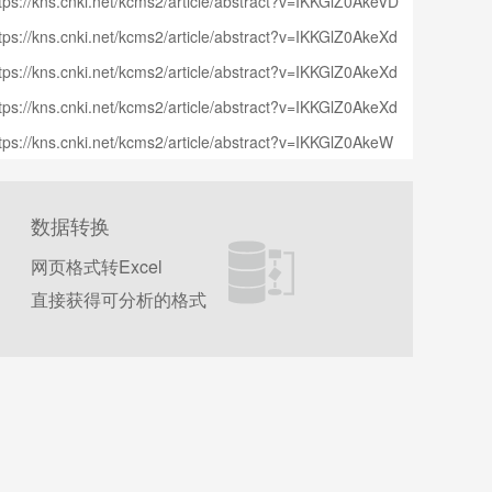
tps://kns.cnki.net/kcms2/article/abstract?v=IKKGlZ0AkeVD
9Fzo7Pm_NaUibxCl3gx5jNS8NwMYQJ6MrxQ_1QBcOhz
tps://kns.cnki.net/kcms2/article/abstract?v=IKKGlZ0AkeXd
qLYo8L0_J4RcBws0QLT6UFfw2S_4MXqHoG5BvWcK428
amtGohjvccMfiZ2rdbCGNrT1gQNQoFF2qJ4YoFgv5bAJPo
3zQNLthw52JTX18MxJNHQdPrArWNlpPyODMVz7L9PCi
tps://kns.cnki.net/kcms2/article/abstract?v=IKKGlZ0AkeXd
fPr8co1D3tBjnl4wu85fC3YwdBe99KYykk9PvqyJ8L2W24S
SnT8vp2aIWlGMPTbvXkLoyZ1dEFobka9mcv5Fo3biMTm
amtGohjvccMfiZ2rdbChghWOkYgZ0IrbRjQysP9Op2aGLU
V24ayw2AcZW_DYQoKcvZZq_jQH1ykYPSo5zxvmuuMvD
tps://kns.cnki.net/kcms2/article/abstract?v=IKKGlZ0AkeXd
KF&uniplatform=NZKPT&language=CHS
pixmpq5pjJFcZC-JskVabb8R7dh_WuZBKA1S3aZ6UB5By
IexTnNI55q3x9BHKhAxuSxuoOGQCLe1EYPasu3A8&unipl
amtGohjvccMfiZ2rdbCjlM99ibesHfeFTOtZ8yEEeDU6dmUY
s88ujC3LVFWcBXYWPoiKccBszfQhpRjMdeedPTz1WO_o
tps://kns.cnki.net/kcms2/article/abstract?v=IKKGlZ0AkeW
tform=NZKPT&language=CHS
I8hRGNpHNTemBZCHgccmYW8tpyCfh82AZ9BDoRlJmxF
ItWb79AyznmicMxZiQffJbuR3NWn-1Q==&uniplatform=NZ
Kiww-cRIxYsTZVmCZrGU97FfJBm0dC6zUQEBbB98N2K
_xut5lzIj6NzyjegVXIfVqms61zpbjeSLrmU9gtzivnTiaraUsLe
PT&language=CHS
SRpG2FCPOe2KhERh7BzZeaSOjJ017cbCAKBHFMTwm
NSV2gGq8BR1w850ewMTro0A==&uniplatform=NZKPT&la
HLtMAd9JDQqt5BdobArDn4U2NhqTVCfXIe9BHQbCD9eA
guage=CHS
数据转换
Dc_nsux-mYLPxOZM7CHrTkG_2O-2ZR0w9173rdQ==&u
iplatform=NZKPT&language=CHS
网页格式转Excel
直接获得可分析的格式