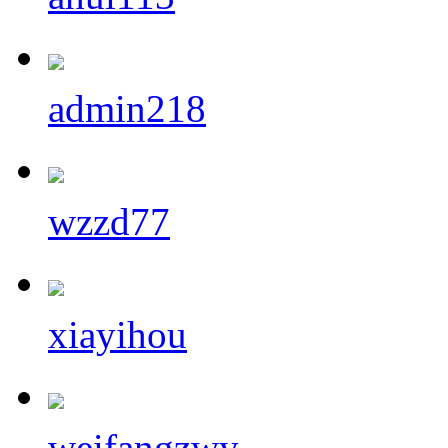
admin218
wzzd77
xiayihou
weifangzwy