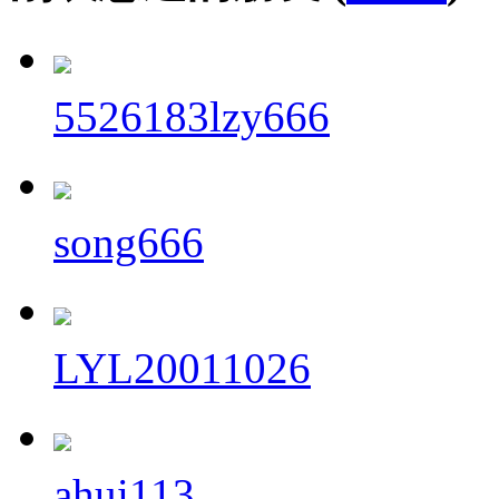
5526183lzy666
song666
LYL20011026
ahui113