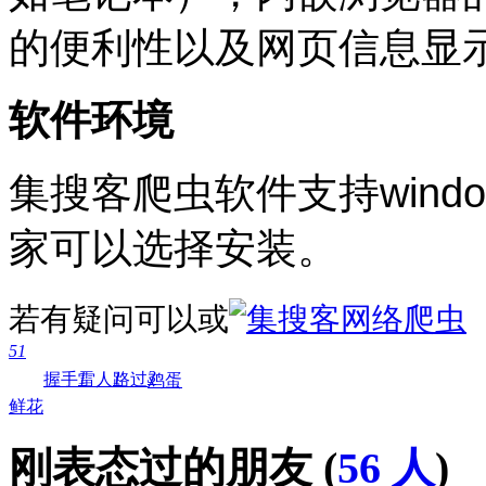
的便利性以及网页信息显
软件环境
集搜客爬虫软件支持windows/
家可以选择安装。
若有疑问可以
或
51
3
1
1
握手
雷人
路过
鸡蛋
鲜花
刚表态过的朋友 (
56 人
)