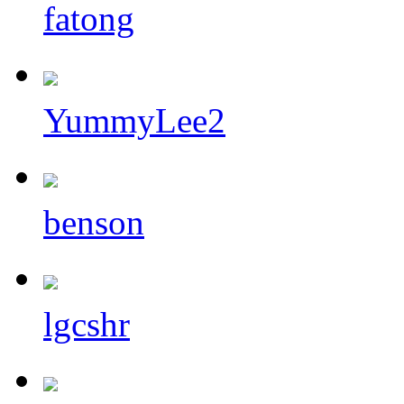
fatong
YummyLee2
benson
lgcshr