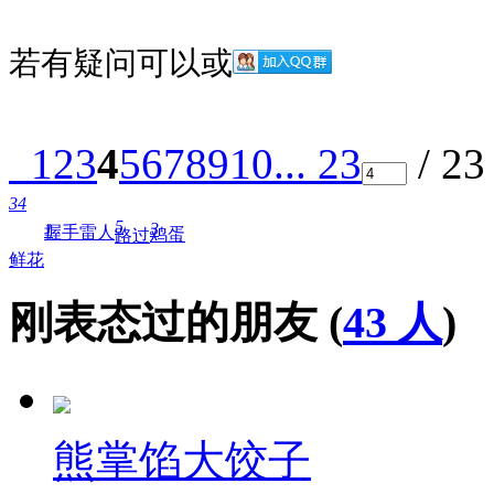
若有疑问可以
或
1
2
3
4
5
6
7
8
9
10
... 23
/ 2
34
5
3
1
握手
雷人
鸡蛋
路过
鲜花
刚表态过的朋友 (
43 人
)
熊掌馅大饺子