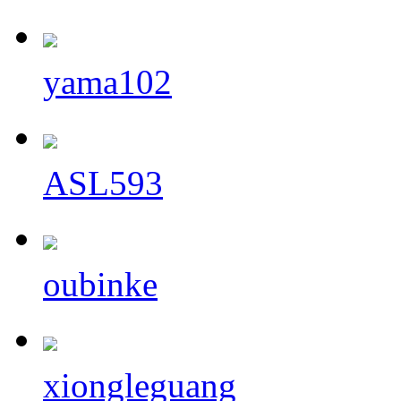
yama102
ASL593
oubinke
xiongleguang