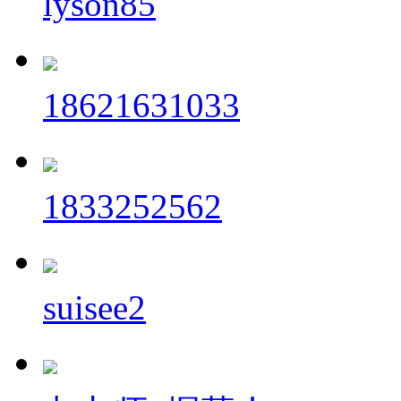
lyson85
18621631033
1833252562
suisee2