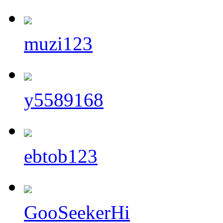
muzi123
y5589168
ebtob123
GooSeekerHi