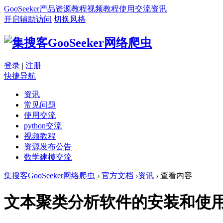
GooSeeker
产品
资源
教程
视频教程
使用交流
资讯
开启辅助访问
切换风格
登录
|
注册
快捷导航
资讯
常见问题
使用交流
python交流
视频教程
资源发布公告
数学建模交流
集搜客GooSeeker网络爬虫
›
官方文档
›
资讯
›
查看内容
文本聚类分析软件的安装和使