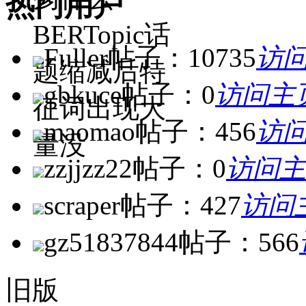
热门用户
BERTopic话
Fuller
帖子：10735
访问
题缩减后特
gbkuce
帖子：0
访问主
征词出现大
maomao
帖子：456
访问
量没
zzjjzz22
帖子：0
访问主
scraper
帖子：427
访问
gz51837844
帖子：566
旧版