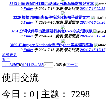
3213
用词语间距筛选共现词后分析马蜂窝游记文本
0
Fuller
于
2024-7-16
发表
最后回复
2024-7-16 09:32
3320
根据词间距离条件筛选分析知乎话题文本
0
Fuller
于
2024-7-16
发表
最后回复
2024-7-16 09:26
3261
分词软件导出数据进行类似Excel的处理模板
0
Fuller
于
2024-7-15
发表
最后回复
2024-7-15 17:24
3092
在Jupyter Notebook进行Python基本编程实验
0
Fuller
于
2024-7-15
发表
最后回复
2024-7-15 17:17
加载更多
返 回
1 ...
3
4
5
6
7
8
9
10
11
12
... 365
/ 365 页
下一页
使用交流
今日：
0
| 主题：
7298