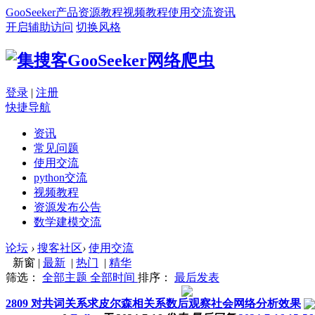
GooSeeker
产品
资源
教程
视频教程
使用交流
资讯
开启辅助访问
切换风格
登录
|
注册
快捷导航
资讯
常见问题
使用交流
python交流
视频教程
资源发布公告
数学建模交流
论坛
›
搜客社区
›
使用交流
新窗
|
最新
|
热门
|
精华
筛选：
全部主题
全部时间
排序：
最后发表
2809
对共词关系求皮尔森相关系数后观察社会网络分析效果