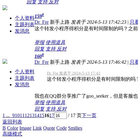
回复
支持
反对
#
159
个人资料
Dr_Fre
新手上路
发表于 2024-5-13 17:42:23
|
只
主题列表
这个转发小程序得积分是有时间限制的吗？之前
发消息
举报
使用道具
回复
支持
反对
#
160
Dr_Fre
新手上路
发表于 2024-5-13 17:46:42
|
只
个人资料
Dr_Fre 发表于 2024-5-13 17:42
主题列表
这个转发小程序得积分是有时间限制的吗？之
发消息
我也在QQ群分享推广了goo_seeker，但是客服
举报
使用道具
回复
支持
反对
1 ...
9
10
11
12
13
14
15
16
17
/ 17 页
下一页
返回列表
B
Color
Image
Link
Quote
Code
Smilies
高级模式