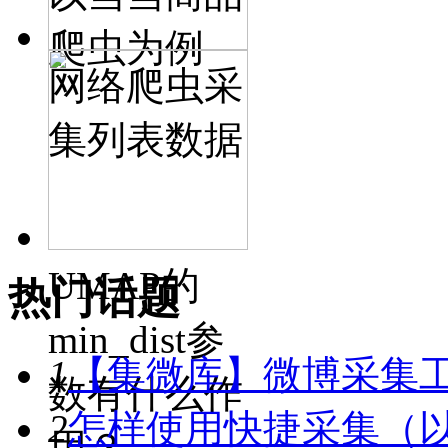
爬虫为例
网络爬虫采
集列表数据
UMAP的
热门话题
min_dist参
1
【集微库】微博采集
数有什么作
2
怎样使用快捷采集（
用？