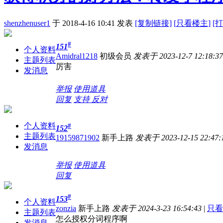
shenzhenuser1
于 2018-4-16 10:41
发表
[复制链接]
[
只看楼主]
[
#
151
个人资料
Amidral1218
初级会员
发表于 2023-12-7 12:18:37
主题列表
厉害
发消息
举报
使用道具
回复
支持
反对
个人资料
#
152
主题列表
19159871902
新手上路
发表于 2023-12-15 22:47:
发消息
举报
使用道具
回复
#
153
个人资料
zonzia
新手上路
发表于 2024-3-23 16:54:43
|
只看
主题列表
怎么授权分词程序啊
发消息