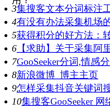
3
集搜客文本分词标注工具
4
有没有办法采集机场
5
获得积分的好方法：转
6
【求助】关于采集阿
7
GooSeeker分词,
8
新浪微博_博主主页
9
怎样采集抖音关键词
10
集搜客GooSeeke