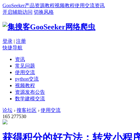
GooSeeker
产品
资源
教程
视频教程
使用交流
资讯
开启辅助访问
切换风格
登录
|
注册
快捷导航
资讯
常见问题
使用交流
python交流
视频教程
资源发布公告
数学建模交流
论坛
›
搜客社区
›
使用交流
165
277530
获得积分的好方法：转发小程序