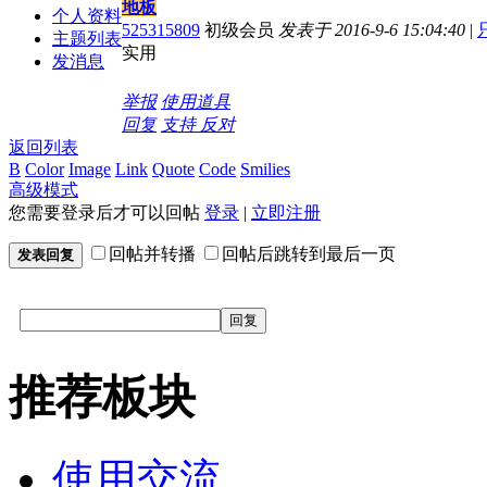
地板
个人资料
525315809
初级会员
发表于 2016-9-6 15:04:40
|
主题列表
实用
发消息
举报
使用道具
回复
支持
反对
返回列表
B
Color
Image
Link
Quote
Code
Smilies
高级模式
您需要登录后才可以回帖
登录
|
立即注册
回帖并转播
回帖后跳转到最后一页
发表回复
回复
推荐板块
使用交流