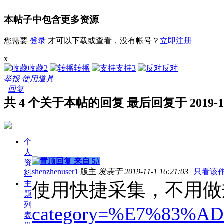
本帖子中包含更多资源
您需要
登录
才可以下载或查看，没有帐号？
立即注册
x
收藏
2
转播
支持
3
反对
举报
使用道具
|
回复
共 4 个关于本帖的回复 最后回复于 2019-11-1
个
人
来自 5#
资
shenzhenuser1
版主
发表于 2019-11-1 16:21:03
|
只看该
料
主
使用快捷采集，不用做
题
列
category=%E7%83
表