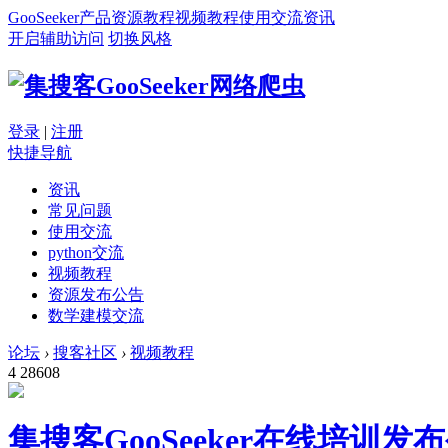
GooSeeker
产品
资源
教程
视频教程
使用交流
资讯
开启辅助访问
切换风格
登录
|
注册
快捷导航
资讯
常见问题
使用交流
python交流
视频教程
资源发布公告
数学建模交流
论坛
›
搜客社区
›
视频教程
4
28608
集搜客GooSeeker在线培训发