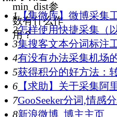
min_dist参
1
【集微库】微博采集
数有什么作
2
怎样使用快捷采集（
用？
3
集搜客文本分词标注工具
4
有没有办法采集机场
5
获得积分的好方法：转
6
【求助】关于采集阿
7
GooSeeker分词,
8
新浪微博_博主主页