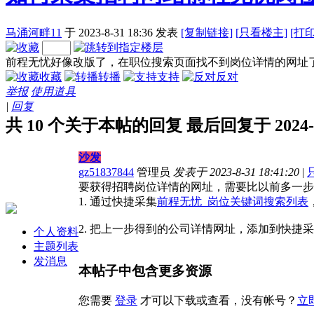
马涌河畔11
于 2023-8-31 18:36
发表
[复制链接]
[
只看楼主]
[打
前程无忧好像改版了，在职位搜索页面找不到岗位详情的网址
收藏
转播
支持
反对
举报
使用道具
|
回复
共 10 个关于本帖的回复 最后回复于 2024-7-2
沙发
gz51837844
管理员
发表于 2023-8-31 18:41:20
|
要获得招聘岗位详情的网址，需要比以前多一步
1. 通过快捷采集
前程无忧_岗位关键词搜索列表
2. 把上一步得到的公司详情网址，添加到快捷
个人资料
主题列表
发消息
本帖子中包含更多资源
您需要
登录
才可以下载或查看，没有帐号？
立