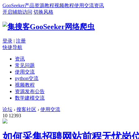
GooSeeker
产品
资源
教程
视频教程
使用交流
资讯
开启辅助访问
切换风格
登录
|
注册
快捷导航
资讯
常见问题
使用交流
python交流
视频教程
资源发布公告
数学建模交流
论坛
›
搜客社区
›
使用交流
10
12393
如何采集招聘网站前程无忧岗