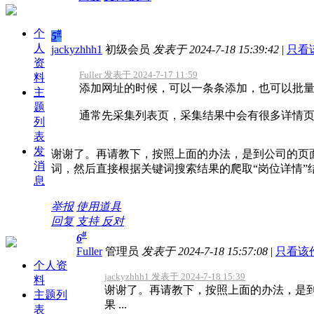
个
#
5
人
jackyzhhh1
初级会员
发表于 2024-7-18 15:39:42
|
只看
资
Fuller 发表于 2024-7-17 11:59
料
添加网址的时候，可以一条条添加，也可以批
主
题
通常先采集列表页，采集结果中会有很多详情页的网
列
表
发
谢谢了。再请教下，按照上面的办法，是到公司的页
消
词，然后直接根据关键词搜索结果的爬取“岗位详情”
息
举报
使用道具
回复
支持
反对
#
6
Fuller
管理员
发表于 2024-7-18 15:57:08
|
只看该
个人资
jackyzhhh1 发表于 2024-7-18 15:39
料
谢谢了。再请教下，按照上面的办法，是
主题列
果 ...
表