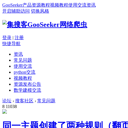
GooSeeker
产品
资源
教程
视频教程
使用交流
资讯
开启辅助访问
切换风格
登录
|
注册
快捷导航
资讯
常见问题
使用交流
python交流
视频教程
资源发布公告
数学建模交流
论坛
›
搜客社区
›
常见问题
8
11038
同一主题创建了两种规则（翻