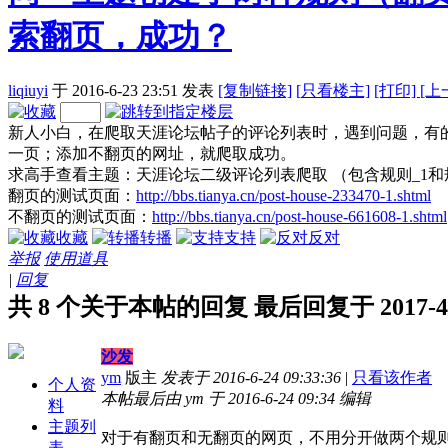
索翻页，成功？
liqiuyi
于 2016-6-23 23:51
发表
[复制链接]
[
只看楼主]
[打印]
[上
新人小白，在爬取天涯论坛帖子的评论列表时，遇到问题，有
一页；添加不翻页的网址，就爬取成功。
求高手查看主题：天涯论坛二级评论列表爬取 （包含规则_1和
翻页的测试页面：
http://bbs.tianya.cn/post-house-233470-1.shtml
不翻页的测试页面：
http://bbs.tianya.cn/post-house-661608-1.shtml
收藏
转播
支持
反对
举报
使用道具
|
回复
共 8 个关于本帖的回复 最后回复于 2017-4-14
沙发
ym
版主
发表于 2016-6-24 09:33:36
|
只看该作者
个人资
本帖最后由 ym 于 2016-6-24 09:34 编辑
料
主题列
对于有翻页和无翻页的网页，不用分开做两个规
表