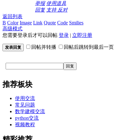
举报
使用道具
回复
支持
反对
返回列表
B
Color
Image
Link
Quote
Code
Smilies
高级模式
您需要登录后才可以回帖
登录
|
立即注册
回帖并转播
回帖后跳转到最后一页
发表回复
回复
推荐板块
使用交流
常见问题
数学建模交流
python交流
视频教程
精彩推荐