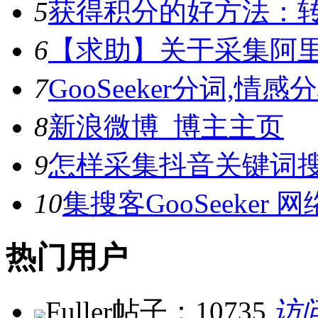
5
获得积分的好方法：转
6
【求助】关于采集阿
7
GooSeeker分词,
8
新浪微博_博主主页
9
怎样采集抖音关键词
10
集搜客GooSeeke
热门用户
Fuller
帖子：10735
访