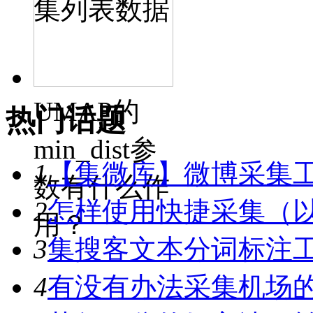
集列表数据
UMAP的
热门话题
min_dist参
1
【集微库】微博采集
数有什么作
2
怎样使用快捷采集（
用？
3
集搜客文本分词标注工具
4
有没有办法采集机场