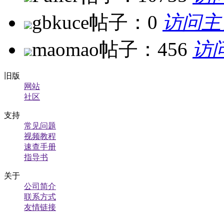
gbkuce
帖子：0
访问主
maomao
帖子：456
访
旧版
网站
社区
支持
常见问题
视频教程
速查手册
指导书
关于
公司简介
联系方式
友情链接