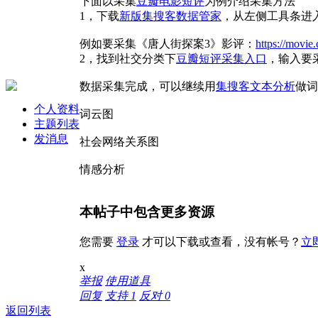
下面以采集
豆瓣电影短评
为例介绍采集方法
1，下载
新版集搜客数据管家
，从左侧工具条进
例如要采集《唐人街探案3》影评：
https://movi
2，找到社交分类下
豆瓣短评采集入口
，输入要
数据采集完成，可以继续用
集搜客文本分析
做词
个人资料
词云图
主题列表
发消息
社会网络关系图
情感分析
本帖子中包含更多资源
您需要
登录
才可以下载或查看，没有帐号？
立
x
举报
使用道具
回复
支持
1
反对
0
返回列表