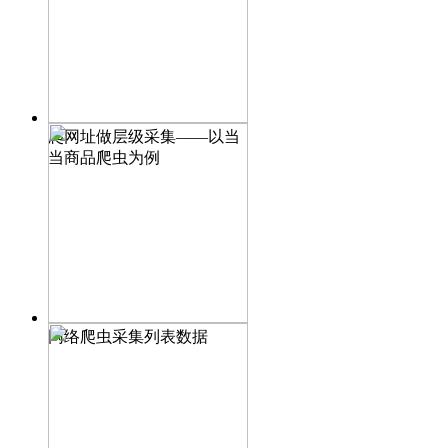
爬网址做层级采集——以当
当商品爬虫为例
网络爬虫采集列表数据