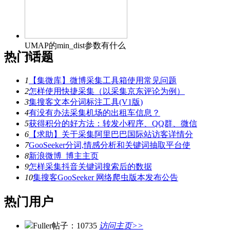
UMAP的min_dist参数有什么
热门话题
作用？
1
【集微库】微博采集工具箱使用常见问题
2
怎样使用快捷采集（以采集京东评论为例）
3
集搜客文本分词标注工具(V1版)
4
有没有办法采集机场的出租车信息？
5
获得积分的好方法：转发小程序、QQ群、微信
6
【求助】关于采集阿里巴巴国际站访客详情分
7
GooSeeker分词,情感分析和关键词抽取平台使
8
新浪微博_博主主页
9
怎样采集抖音关键词搜索后的数据
10
集搜客GooSeeker 网络爬虫版本发布公告
热门用户
Fuller
帖子：10735
访问主页>>