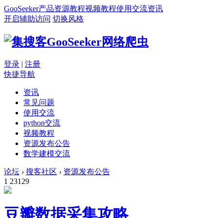
GooSeeker
产品
资源
教程
视频教程
使用交流
资讯
开启辅助访问
切换风格
登录
|
注册
快捷导航
资讯
常见问题
使用交流
python交流
视频教程
资源发布公告
数学建模交流
论坛
›
搜客社区
›
资源发布公告
1
23129
豆瓣数据采集攻略