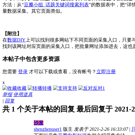
方法：从“
豆瓣小组_话题关键词搜索列表
”的数据表中，把“详
量数据采集。其它页面类似。
【附注】
在
数据DIY
上可以找到很多网站下不同页面的采集入口，只要与
找到该网址对应页面的采集入口，把批量网址添加进去，这也是
本帖子中包含更多资源
您需要
登录
才可以下载或查看，没有帐号？
立即注册
x
收藏
转播
支持
反对
1
举报
使用道具
|
回复
共 1 个关于本帖的回复 最后回复于 2021-2-26
沙发
shenzhenuser1
版主
发表于 2021-2-26 16:33:07
|