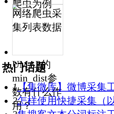
爬虫为例
网络爬虫采
集列表数据
UMAP的
热门话题
min_dist参
1
【集微库】微博采集
数有什么作
2
怎样使用快捷采集（
用？