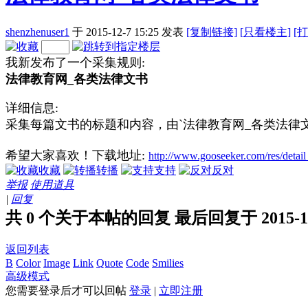
shenzhenuser1
于 2015-12-7 15:25
发表
[复制链接]
[
只看楼主]
[
我新发布了一个采集规则:
法律教育网_各类法律文书
详细信息:
采集每篇文书的标题和内容，由`法律教育网_各类法律
希望大家喜欢！下载地址:
http://www.gooseeker.com/res/detai
收藏
转播
支持
反对
举报
使用道具
|
回复
共 0 个关于本帖的回复 最后回复于 2015-12-7
返回列表
B
Color
Image
Link
Quote
Code
Smilies
高级模式
您需要登录后才可以回帖
登录
|
立即注册