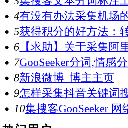
3
集搜客文本分词标注工具
4
有没有办法采集机场
5
获得积分的好方法：转
6
【求助】关于采集阿
7
GooSeeker分词,
8
新浪微博_博主主页
9
怎样采集抖音关键词
10
集搜客GooSeeke