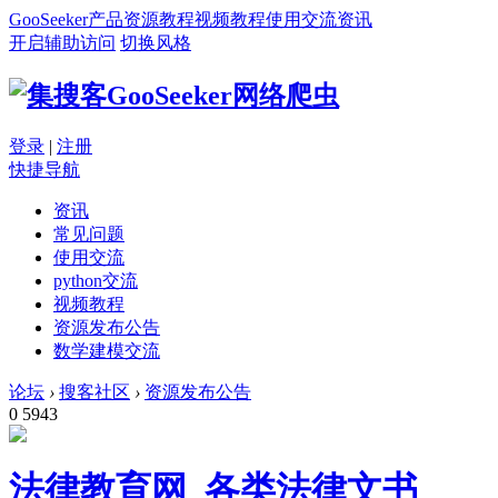
GooSeeker
产品
资源
教程
视频教程
使用交流
资讯
开启辅助访问
切换风格
登录
|
注册
快捷导航
资讯
常见问题
使用交流
python交流
视频教程
资源发布公告
数学建模交流
论坛
›
搜客社区
›
资源发布公告
0
5943
法律教育网_各类法律文书