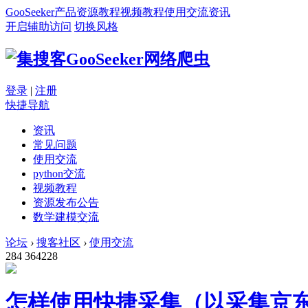
GooSeeker
产品
资源
教程
视频教程
使用交流
资讯
开启辅助访问
切换风格
登录
|
注册
快捷导航
资讯
常见问题
使用交流
python交流
视频教程
资源发布公告
数学建模交流
论坛
›
搜客社区
›
使用交流
284
364228
怎样使用快捷采集（以采集京