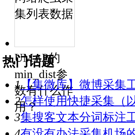
集列表数据
UMAP的
热门话题
min_dist参
1
【集微库】微博采集
数有什么作
2
怎样使用快捷采集（
用？
3
集搜客文本分词标注工具
4
有没有办法采集机场