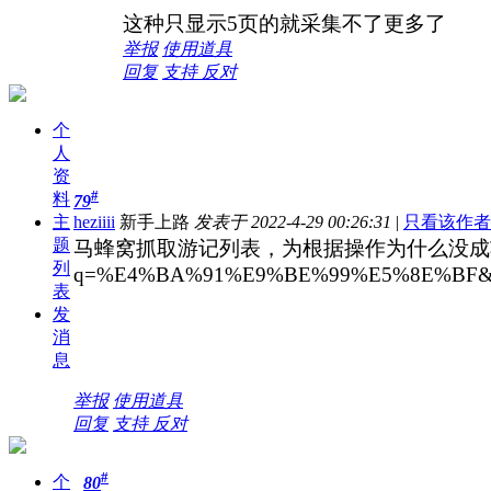
这种只显示5页的就采集不了更多了
举报
使用道具
回复
支持
反对
个
人
资
#
料
79
主
heziiii
新手上路
发表于 2022-4-29 00:26:31
|
只看该作者
题
马蜂窝抓取游记列表，为根据操作为什么没成功呢，网址是这个h
列
q=%E4%BA%91%E9%BE%99%E5%8E%BF&t=n
表
发
消
息
举报
使用道具
回复
支持
反对
#
个
80