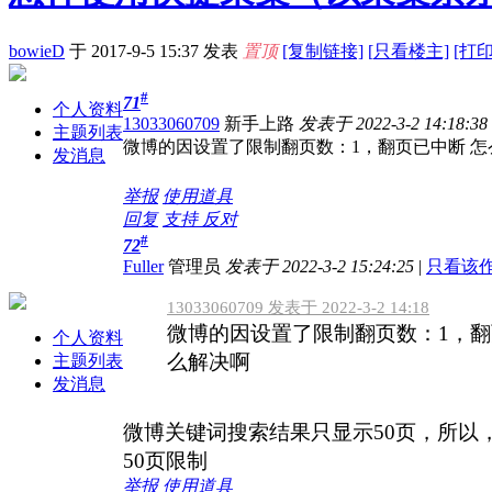
bowieD
于 2017-9-5 15:37
发表
置顶
[复制链接]
[
只看楼主]
[打印
#
71
个人资料
13033060709
新手上路
发表于 2022-3-2 14:18:38
主题列表
微博的因设置了限制翻页数：1，翻页已中断 怎
发消息
举报
使用道具
回复
支持
反对
#
72
Fuller
管理员
发表于 2022-3-2 15:24:25
|
只看该
13033060709 发表于 2022-3-2 14:18
微博的因设置了限制翻页数：1，翻
个人资料
么解决啊
主题列表
发消息
微博关键词搜索结果只显示50页，所以
50页限制
举报
使用道具