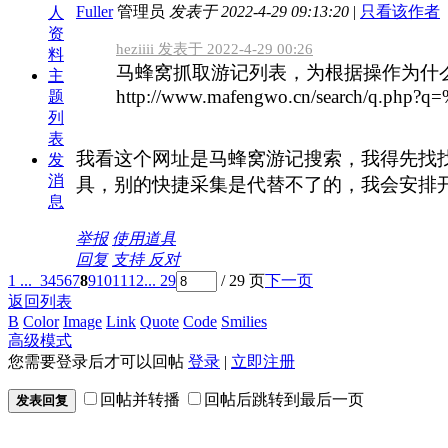
Fuller
管理员
发表于 2022-4-29 09:13:20
|
只看该作者
人
资
heziiii 发表于 2022-4-29 00:26
料
马蜂窝抓取游记列表，为根据操作为什
主
http://www.mafengwo.cn/search/q.php?q
题
列
表
我看这个网址是马蜂窝游记搜索，我得先找
发
消
具，别的快捷采集是代替不了的，我会安排
息
举报
使用道具
回复
支持
反对
1 ...
3
4
5
6
7
8
9
10
11
12
... 29
/ 29 页
下一页
返回列表
B
Color
Image
Link
Quote
Code
Smilies
高级模式
您需要登录后才可以回帖
登录
|
立即注册
回帖并转播
回帖后跳转到最后一页
发表回复