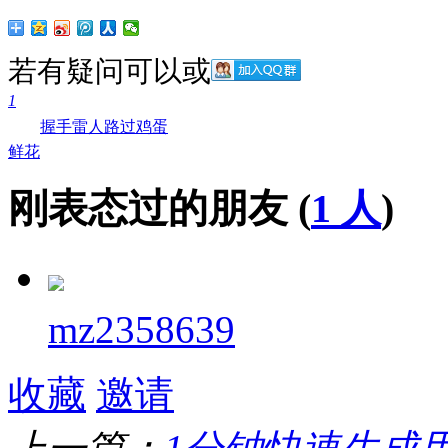
若有疑问可以
或
1
握手
雷人
路过
鸡蛋
鲜花
刚表态过的朋友 (
1 人
)
mz2358639
收藏
邀请