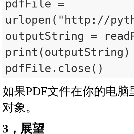
pdfFile = 
urlopen("http://pyt
outputString = readP
print(outputString)

pdfFile.close()
如果PDF文件在你的电脑里，那
对象。
3，展望