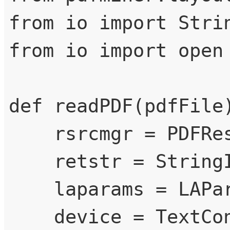
from io import Strin
from io import open

def readPDF(pdfFile)
    rsrcmgr = PDFResourceManager()

    retstr = StringIO()

    laparams = LAParams()

    device = TextConverter(rsrcmgr, retstr, laparams=laparams)
