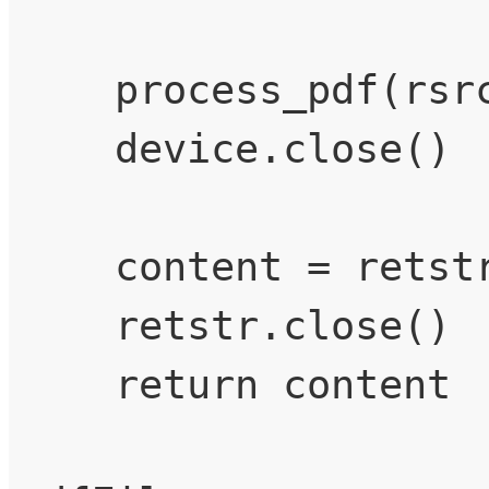
    process_pdf(rsrcmgr, device, pdfFile)

    device.close()

    content = retstr.getvalue()

    retstr.close()

    return content
