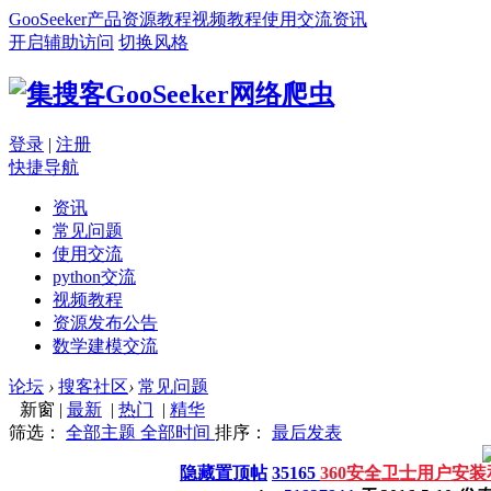
GooSeeker
产品
资源
教程
视频教程
使用交流
资讯
开启辅助访问
切换风格
登录
|
注册
快捷导航
资讯
常见问题
使用交流
python交流
视频教程
资源发布公告
数学建模交流
论坛
›
搜客社区
›
常见问题
新窗
|
最新
|
热门
|
精华
筛选：
全部主题
全部时间
排序：
最后发表
隐藏置顶帖
35165
360安全卫士用户安