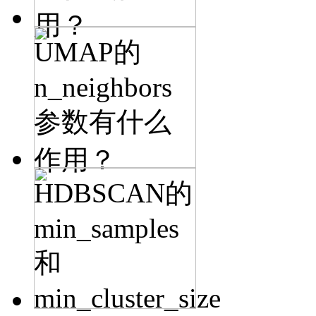
用？
UMAP的
n_neighbors
参数有什么
作用？
HDBSCAN的
min_samples
和
min_cluster_size