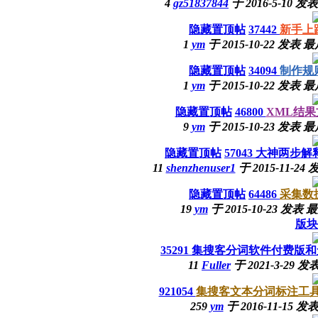
4
gz51837844
于
2016-5-10
发表
隐藏置顶帖
37442
新手上
1
ym
于
2015-10-22
发表
最
隐藏置顶帖
34094
制作规
1
ym
于
2015-10-22
发表
最
隐藏置顶帖
46800
XML结果
9
ym
于
2015-10-23
发表
最
隐藏置顶帖
57043
大神两步解
11
shenzhenuser1
于
2015-11-24
发
隐藏置顶帖
64486
采集数
19
ym
于
2015-10-23
发表
最
版块
35291
集搜客分词软件付费版和
11
Fuller
于
2021-3-29
发
921054
集搜客文本分词标注工具(
259
ym
于
2016-11-15
发