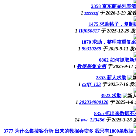
2358
京东商品列表清
1
zzzzzzzj
于
2026-1-19
发
1475
求助帖子，复制
1
Htf050817
于
2025-12-29
发
1870
求助，整理箱重复采
1
99310269
于
2025-9-11
发
6862
如何抓取新
1
数据采集专用
于
2025-9-11
2353
新人求助
1
cxfff_123
于
2025-7-16
发
3923
求助
1
202334900120
于
2025-4-8
8355
抓出来数据不
14
ww_123456
于
2025-3-28
3777
为什么集搜客分析 出来的数据会变多 我只有1800条数据 