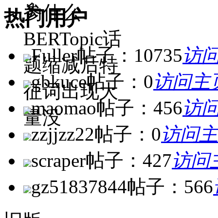
参
为什么
热门用户
BERTopic话
Fuller
帖子：10735
访问
题缩减后特
gbkuce
帖子：0
访问主
征词出现大
maomao
帖子：456
访问
量没
zzjjzz22
帖子：0
访问主
scraper
帖子：427
访问
gz51837844
帖子：566