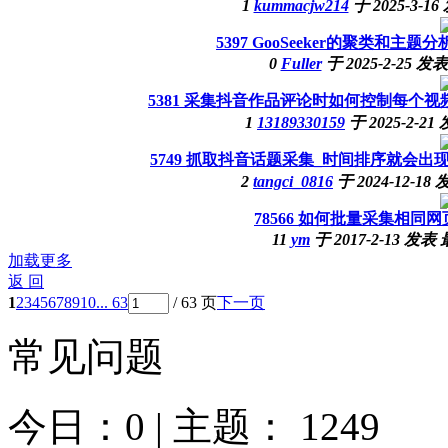
1
kummacjw214
于
2025-3-16
5397
GooSeeker的聚类和主题
0
Fuller
于
2025-2-25
发表
5381
采集抖音作品评论时如何控制每个视
1
13189330159
于
2025-2-21
5749
抓取抖音话题采集_时间排序就会出现
2
tangci_0816
于
2024-12-18
78566
如何批量采集相同网
11
ym
于
2017-2-13
发表
加载更多
返 回
1
2
3
4
5
6
7
8
9
10
... 63
/ 63 页
下一页
常见问题
今日：
0
| 主题：
1249