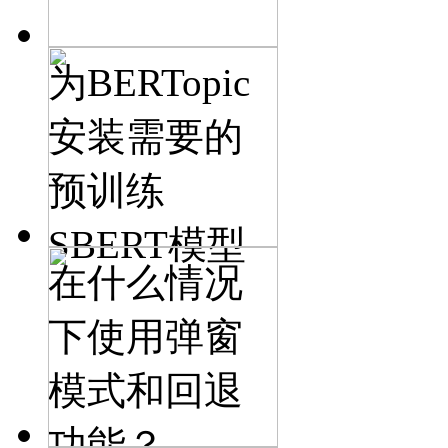
为BERTopic
安装需要的
预训练
SBERT模型
在什么情况
下使用弹窗
模式和回退
功能？