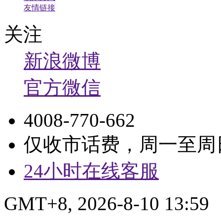
友情链接
关注
新浪微博
官方微信
4008-770-662
仅收市话费，周一至周日9:
24小时在线客服
GMT+8, 2026-8-10 13:59