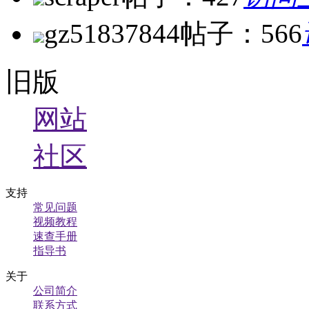
gz51837844
帖子：566
旧版
网站
社区
支持
常见问题
视频教程
速查手册
指导书
关于
公司简介
联系方式