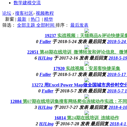
数学建模交流
论坛
›
搜客社区
›
视频教程
新窗
|
最新
|
热门
|
精华
筛选：
全部主题
全部时间
排序：
最后发表
19237
实战视频：天猫商品&评论快捷采
0
Fuller
于
2018-5-24
发表
最后回复
2018-5-24
22851
第48期在线培训_微博转发和评论信息、微
6
HJLing
于
2017-2-16
发表
最后回复
2018-5-19
17920
实战视频：安居客快捷采集
0
Fuller
于
2018-5-17
发表
最后回复
2018-5-17
13272
用Excel Power Map做全国城市房价时
0
Fuller
于
2018-5-7
发表
最后回复
2018-5-7 
12884
第67期在线培训集搜客网络爬虫连续动作实战：不
3
HJLing
于
2017-7-27
发表
最后回复
2018-4-10
16814
第24期在线培训_连续动作
2
HJLing
于
2016-7-28
发表
最后回复
2018-4-1