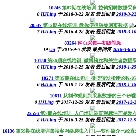
10246
第87期在线培训_拉钩招聘数据采
0
HJLing
于
2018-3-22
发表
最后回复
2018-3-22
20547
第12期在线培训_教你便捷采集网页数据
7
HJLing
于
2016-4-28
发表
最后回复
2018-3-10
83264
网页采集—初级视频
19
ym
于
2016-9-6
发表
最后回复
2018-3-6 1
10150
第86期在线培训_微博粉丝和关注者数据
0
HJLing
于
2018-1-25
发表
最后回复
2018-1-25
10271
第85期在线培训_微博转发和评论数据
0
HJLing
于
2018-1-18
发表
最后回复
2018-1-18
10611
从制作规则到采集数据的三个步骤
0
HJLing
于
2017-12-29
发表
最后回复
2017-12-2
22556
第7期在线培训_入门培训暨直观标注产品发
8
HJLing
于
2016-3-25
发表
最后回复
2017-12-9
16136
第59期在线培训集搜客网络爬虫入门1—软件简介已经