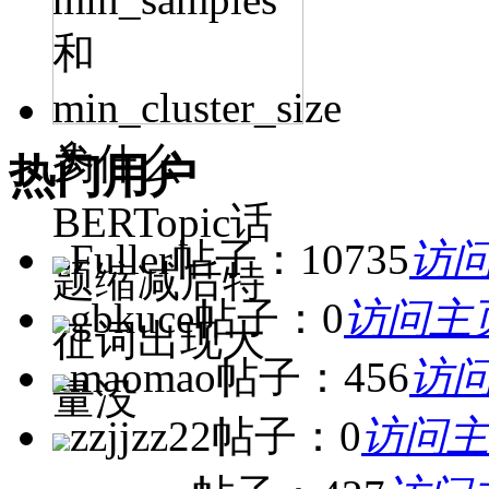
和
min_cluster_size
参
为什么
热门用户
BERTopic话
Fuller
帖子：10735
访问
题缩减后特
gbkuce
帖子：0
访问主
征词出现大
maomao
帖子：456
访问
量没
zzjjzz22
帖子：0
访问主