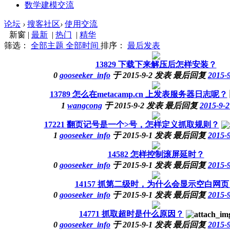
数学建模交流
论坛
›
搜客社区
›
使用交流
新窗
|
最新
|
热门
|
精华
筛选：
全部主题
全部时间
排序：
最后发表
13829
下载下来解压后怎样安装？
0
gooseeker_info
于
2015-9-2
发表
最后回复
2015-9
13789
怎么在metacamp.cn 上发表服务器日志呢？
1
wangcong
于
2015-9-2
发表
最后回复
2015-9-2
17221
翻页记号是一个>号，怎样定义抓取规则？
1
gooseeker_info
于
2015-9-1
发表
最后回复
2015-9
14582
怎样控制滚屏延时？
0
gooseeker_info
于
2015-9-1
发表
最后回复
2015-9
14157
抓第二级时，为什么会显示空白网页
0
gooseeker_info
于
2015-9-1
发表
最后回复
2015-9
14771
抓取超时是什么原因？
0
gooseeker_info
于
2015-9-1
发表
最后回复
2015-9