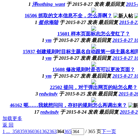
1
洋nothing_want
于
2015-8-27
发表
最后回复
2015-
16506
抓取的文本信息不全，怎么弄啊？
1
挺你海陆
于
2015-8-27
发表
最后回复
2015-8-2
15601
样本页面标志怎么变红了？
1
ym
于
2015-8-27
发表
最后回复
2015-8-27 1
15937
创建规则时目标主题名自动跟第一级主题名相
1
ym
于
2015-8-27
发表
最后回复
2015-8-27 1
15608
修改规则时是否可以更改页面？
1
ym
于
2015-8-27
发表
最后回复
2015-8-27 1
22502
提问，对于弹出网页的站怎么爬？
3
redwindy
于
2015-8-25
发表
最后回复
2015-8-2
46162
呃……我就想问问，存好的规则怎么再调出来？
17
redwindy
于
2015-8-24
发表
最后回复
2015-8-2
加载更多
返 回
1 ...
358
359
360
361
362
363
364
365
/ 365 页
下一页