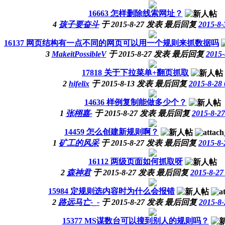
16663
怎样删除线索网址？
4
孩子要奋斗
于
2015-8-27
发表
最后回复
2015-8-
16137
网页结构有一点不同的网页可以用一个规则来抓数据吗
3
MakeitPossibleV
于
2015-8-27
发表
最后回复
2015-
17818
关于下拉菜单+翻页抓取
2
hifelix
于
2015-8-13
发表
最后回复
2015-8-28 
14636
样例复制能做多少个？
1
张栩嘉-
于
2015-8-27
发表
最后回复
2015-8-27
14459
怎么创建新规则啊？
1
矿工的风采
于
2015-8-27
发表
最后回复
2015-8-
16112
两级页面如何抓取呀
2
森神君
于
2015-8-27
发表
最后回复
2015-8-27
15984
定规则选内容时为什么会报错
2
路远马亡-_-
于
2015-8-27
发表
最后回复
2015-8-
15377
MS谋数台可以搜到别人的规则吗？