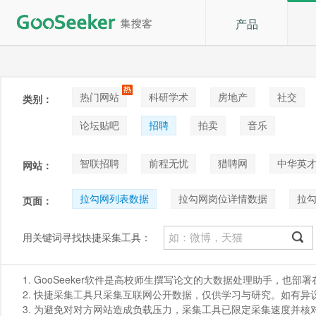
产品
热门网站
科研学术
房地产
社交
类别：
论坛贴吧
招聘
拍卖
音乐
智联招聘
前程无忧
猎聘网
中华英
网站：
拉勾网列表数据
拉勾网岗位详情数据
拉
页面：
用关键词寻找快捷采集工具：
1. GooSeeker软件是高校师生撰写论文的大数据处理助手，也
2. 快捷采集工具只采集互联网公开数据，仅供学习与研究。如有异议，请发
3. 为避免对对方网站造成负载压力，采集工具已限定采集速度并