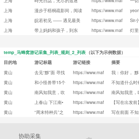
上海
時光日誌，无尽的追逐
https://www.maf
一切
3313.html
通、门票、FP、游玩全攻
engwo.cn/i/283
略！已大范围更新！）
上海
漫步于梧桐疏影间，阅读
https://www.maf
yeo
9288.html
engwo.cn/i/235
优秀历史建筑，记录这座
上海
皖若初见 —— 遇见最美
https://www.maf
Si
75115.html
城市的四季，我用三年时
engwo.cn/i/916
公路上的最美瞬间
间重新认识了上海。
上海
带上妈妈和孩子，到东
https://www.maf
灯里
2381.html
engwo.cn/i/105
京“乡下”（镰仓、箱根、
35654.html
伊豆）过一个有仪式感的
夏天
temp_马蜂窝游记采集_列表_规则_2_列表
（以下为示例数据）
目的地
游记标题
游记链接
摘要
黄山
去见“黟”面 寻找
https://www.maf
我：你好， 黟
engwo.cn/i/243
独属古徽州的江
总是不知如何
黄山
和小怪兽带15个
https://www.maf
不知道什么时候
96227.html
南模样
次带我来到了梦
engwo.cn/i/244
月的奔奔+60岁
孕前就惦记的
于 黟县 的
黄山
南风知我意，吹
https://www.maf
南风知我意，吹
65361.html
老爸老妈黄山游
点吧 前言 整
engwo.cn/i/238
水，有村落，
梦到徽州｜宏
西 ，这里被称为
高铁 请假时
黄山
上春山 下江南•
https://www.maf
【写在出发前】
80962.html
村、南屏、西
源 ，其余都在
engwo.cn/i/244
驾出发，周日
我在黟县醉入一
话 “明年春天
递、西溪南
绝处，无梦到
黄山
“周末特种兵”之
https://www.maf
写在前面 不
37604.html
场徽州梦
县 时 雷电和
engwo.cn/i/244
祖眼里繁华鼎
黄山极限36小时
一日，这望不
着《上春山》 
57591.html
多的风景没有
些，我的旅行
绿 来到西溪
协助采集
抓了一条白裙