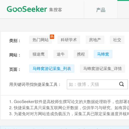
产品
热门网站
科研学术
房地产
社交
类别：
论坛贴吧
招聘
拍卖
音乐
猫途鹰
途牛
携程
马蜂窝
网站：
马蜂窝游记采集_列表
马蜂窝游记采集_详情
页面：
马蜂窝景点采集_评论
马蜂窝景点采集_内部景
用关键词寻找快捷采集工具：
马蜂窝问答采集_列表
马蜂窝问答采集_详情
1. GooSeeker软件是高校师生撰写论文的大数据处理助手，也
马蜂窝娱乐采集_列表
马蜂窝娱乐采集_详情
2. 快捷采集工具只采集互联网公开数据，仅供学习与研究。如有异议，请发
3. 为避免对对方网站造成负载压力，采集工具已限定采集速度并