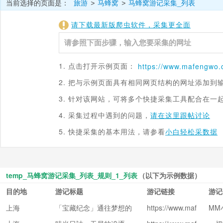
当前选择的页面是：
旅游
马蜂窝
马蜂窝游记采集_列表
>
>
请下载最新版爬虫软件，采集更全面
1. 点击打开示例页面：
https://
www.mafengwo.
2. 把与示例页面具有相同网页结构的网址添加到
3. 针对该网站，可将多个快捷采集工具配合在一
4. 采集过程中遇到的问题，
请在这里跟帖讨论
5. 快捷采集的基本用法，请参看
小白轻松采数据
temp_马蜂窝游记采集_列表_规则_1_列表
（以下为示例数据）
目的地
游记标题
游记链接
游记
上海
「宝藏纪念」通往梦想的
https://www.maf
MM
engwo.cn/i/631
地方--上海迪士尼（交