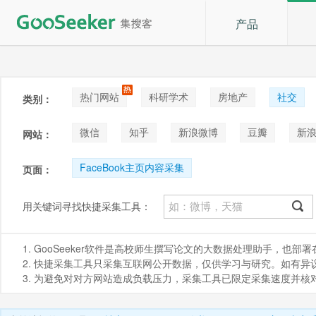
产品
热门网站
科研学术
房地产
社交
类别：
论坛贴吧
招聘
拍卖
音乐
微信
知乎
新浪微博
豆瓣
新浪
网站：
快手
喜马拉雅
小红书
FaceBook主页内容采集
页面：
用关键词寻找快捷采集工具：
1. GooSeeker软件是高校师生撰写论文的大数据处理助手，也
2. 快捷采集工具只采集互联网公开数据，仅供学习与研究。如有异议，请发
3. 为避免对对方网站造成负载压力，采集工具已限定采集速度并