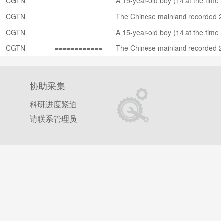
CGTN
============
A 15-year-old boy (14 at the time 
nal Health Commission (NHC) sh
===15 小时===
th second-degree assault for this 
CGTN
============
The Chinese mainland recorded 
9 小时====
ocally transmitted cases in south
CGTN
============
A 15-year-old boy (14 at the time 
nal Health Commission (NHC) sh
===15 小时===
th second-degree assault for this 
CGTN
============
The Chinese mainland recorded 
9 小时====
ocally transmitted cases in south
nal Health Commission (NHC) sh
协助采集
科研进度紧迫
请联系管理员