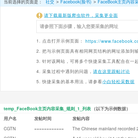
当前选择的页面是：
社交
Facebook(脸书)
FaceBook主页内容
>
>
请下载最新版爬虫软件，采集更全面
1. 点击打开示例页面：
https://www.
facebook.
2. 把与示例页面具有相同网页结构的网址添加到
3. 针对该网站，可将多个快捷采集工具配合在一
4. 采集过程中遇到的问题，
请在这里跟帖讨论
5. 快捷采集的基本用法，请参看
小白轻松采数据
temp_FaceBook主页内容采集_规则_1_列表
（以下为示例数据）
用户名
发帖时间
发帖内容
CGTN
============
The Chinese mainland recorded 
9 小时====
ocally transmitted cases in south