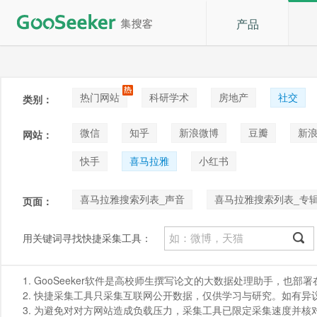
产品
热门网站
科研学术
房地产
社交
类别：
论坛贴吧
招聘
拍卖
音乐
微信
知乎
新浪微博
豆瓣
新浪
网站：
快手
喜马拉雅
小红书
喜马拉雅搜索列表_声音
喜马拉雅搜索列表_专
页面：
喜马拉雅主播主页_专辑列表
喜马拉雅主播主页
用关键词寻找快捷采集工具：
1. GooSeeker软件是高校师生撰写论文的大数据处理助手，也
2. 快捷采集工具只采集互联网公开数据，仅供学习与研究。如有异议，请发
3. 为避免对对方网站造成负载压力，采集工具已限定采集速度并