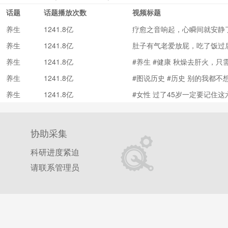
话题
话题播放次数
视频标题
养生
1241.8亿
疗愈之音响起，心瞬间就安静
焦虑的时候听最有效果！#养生 #
养生
1241.8亿
肚子有气老爱放屁，吃了饭过
#冥想
事？#返程防护指南 #养生#do
养生
1241.8亿
#养生 #健康 秋燥去肝火，
还能养肝！@抖音小助手 @DO
养生
1241.8亿
#图说历史 #历史 别的我都
他们的#养生 秘诀是什么！！
养生
1241.8亿
#女性 过了45岁一定要记住这
协助采集
科研进度紧迫
请联系管理员