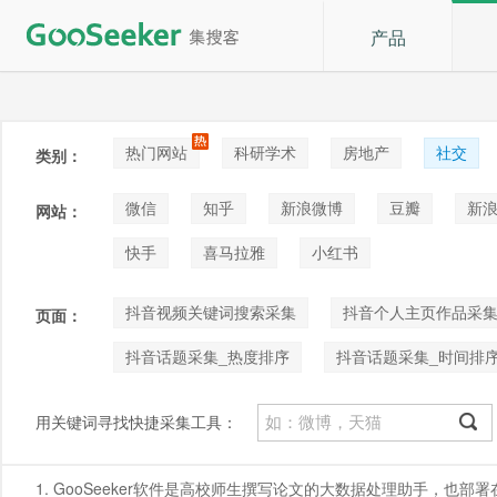
产品
热门网站
科研学术
房地产
社交
类别：
论坛贴吧
招聘
拍卖
音乐
微信
知乎
新浪微博
豆瓣
新浪
网站：
快手
喜马拉雅
小红书
抖音视频关键词搜索采集
抖音个人主页作品采
页面：
抖音话题采集_热度排序
抖音话题采集_时间排
用关键词寻找快捷采集工具：
1. GooSeeker软件是高校师生撰写论文的大数据处理助手，也