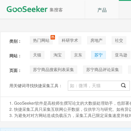
产品
热门网站
科研学术
房地产
社交
类别：
论坛贴吧
招聘
拍卖
音乐
天猫
淘宝
京东
苏宁
亚马逊
网站：
阿里巴巴1688
Shopee
咸鱼
苏宁商品搜索列表采集
苏宁商品评论采集
页面：
用关键词寻找快捷采集工具：
1. GooSeeker软件是高校师生撰写论文的大数据处理助手，也
2. 快捷采集工具只采集互联网公开数据，仅供学习与研究。如有异议，请发
3. 为避免对对方网站造成负载压力，采集工具已限定采集速度并