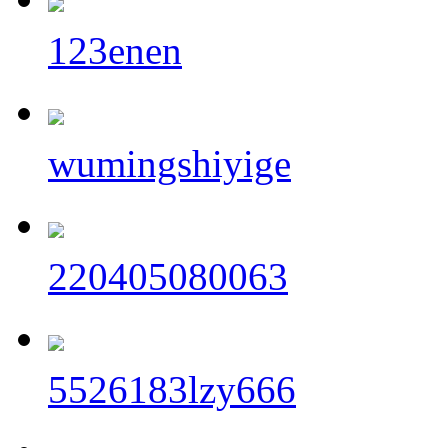
123enen
wumingshiyige
220405080063
5526183lzy666