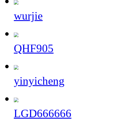
wurjie
QHF905
yinyicheng
LGD666666