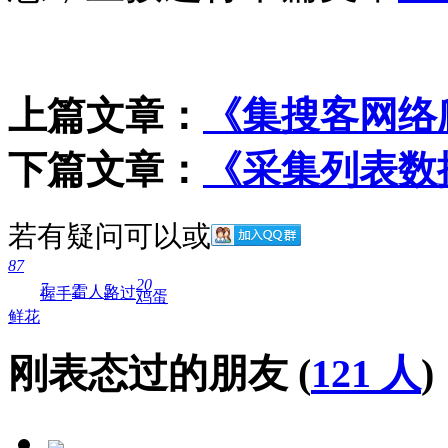
上篇文章：
《集搜客网络
下篇文章：
《采集列表数
若有疑问可以
或
87
20
7
2
5
雷人
路过
握手
鸡蛋
鲜花
刚表态过的朋友 (
121 人
)