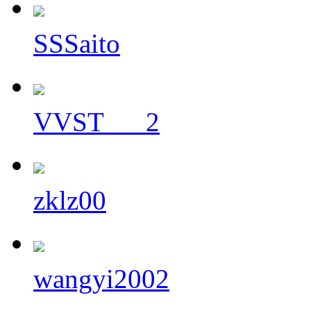
SSSaito
VVST___2
zklz00
wangyi2002