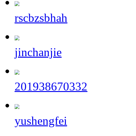
rscbzsbhah
jinchanjie
201938670332
yushengfei