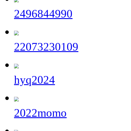
2496844990
22073230109
hyq2024
2022momo