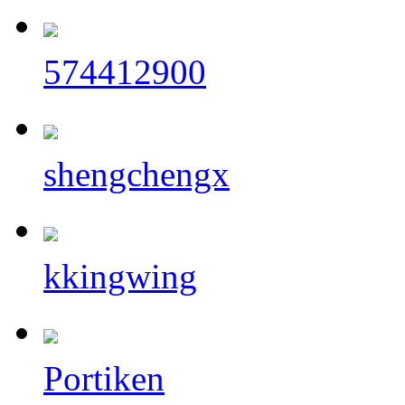
574412900
shengchengx
kkingwing
Portiken