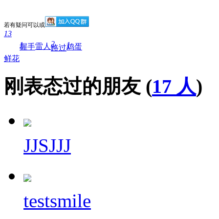
若有疑问可以
或
13
2
1
1
雷人
握手
鸡蛋
路过
鲜花
刚表态过的朋友 (
17 人
)
JJSJJJ
testsmile