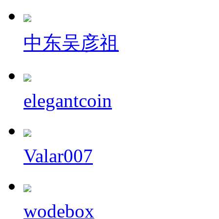
中东吴彦祖
elegantcoin
Valar007
wodebox