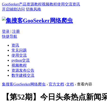
GooSeeker
产品
资源
教程
视频教程
使用交流
资讯
开启辅助访问
切换风格
登录
|
注册
快捷导航
资讯
常见问题
使用交流
python交流
视频教程
资源发布公告
数学建模交流
集搜客GooSeeker网络爬虫
›
官方文档
›
文档
›
查看内容
【第52期】今日头条热点新闻