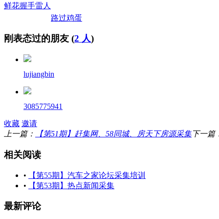
鲜花
握手
雷人
路过
鸡蛋
刚表态过的朋友 (
2 人
)
lujiangbin
3085775941
收藏
邀请
上一篇：
【第51期】赶集网、58同城、房天下房源采集
下一篇
相关阅读
•
【第55期】汽车之家论坛采集培训
•
【第53期】热点新闻采集
最新评论