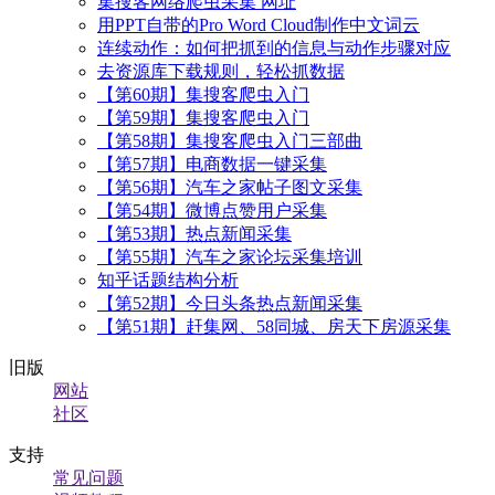
集搜客网络爬虫采集 网址
用PPT自带的Pro Word Cloud制作中文词云
连续动作：如何把抓到的信息与动作步骤对应
去资源库下载规则，轻松抓数据
【第60期】集搜客爬虫入门
【第59期】集搜客爬虫入门
【第58期】集搜客爬虫入门三部曲
【第57期】电商数据一键采集
【第56期】汽车之家帖子图文采集
【第54期】微博点赞用户采集
【第53期】热点新闻采集
【第55期】汽车之家论坛采集培训
知乎话题结构分析
【第52期】今日头条热点新闻采集
【第51期】赶集网、58同城、房天下房源采集
旧版
网站
社区
支持
常见问题