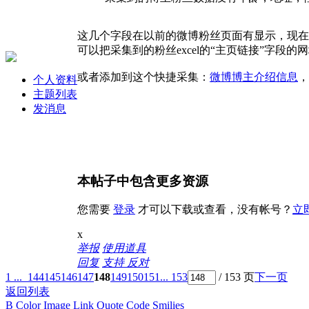
这几个字段在以前的微博粉丝页面有显示，现在
可以把采集到的粉丝excel的“主页链接”字段的
或者添加到这个快捷采集：
微博博主介绍信息
，
个人资料
主题列表
发消息
本帖子中包含更多资源
您需要
登录
才可以下载或查看，没有帐号？
立
x
举报
使用道具
回复
支持
反对
1 ...
144
145
146
147
148
149
150
151
... 153
/ 153 页
下一页
返回列表
B
Color
Image
Link
Quote
Code
Smilies