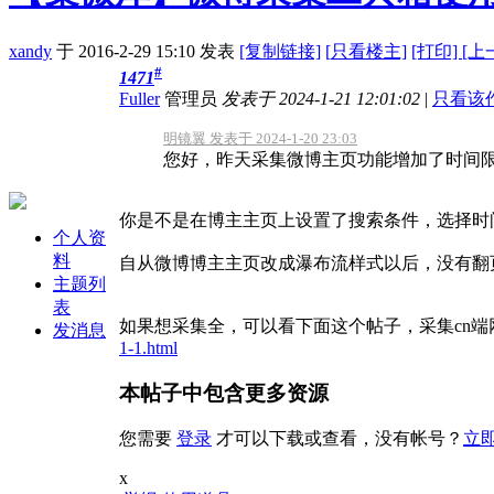
xandy
于 2016-2-29 15:10
发表
[复制链接]
[
只看楼主]
[打印]
[上
#
1471
Fuller
管理员
发表于 2024-1-21 12:01:02
|
只看该
明镜翼 发表于 2024-1-20 23:03
您好，昨天采集微博主页功能增加了时间限
你是不是在博主主页上设置了搜索条件，选择时
个人资
料
自从微博博主主页改成瀑布流样式以后，没有翻
主题列
表
如果想采集全，可以看下面这个帖子，采集cn
发消息
1-1.html
本帖子中包含更多资源
您需要
登录
才可以下载或查看，没有帐号？
立
x