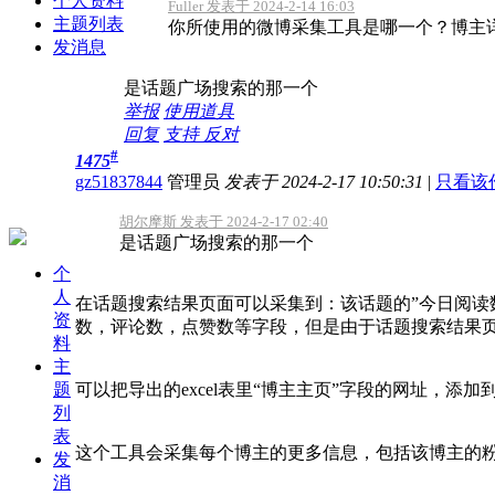
个人资料
Fuller 发表于 2024-2-14 16:03
主题列表
你所使用的微博采集工具是哪一个？博主详
发消息
是话题广场搜索的那一个
举报
使用道具
回复
支持
反对
#
1475
gz51837844
管理员
发表于 2024-2-17 10:50:31
|
只看该
胡尔摩斯 发表于 2024-2-17 02:40
是话题广场搜索的那一个
个
人
在话题搜索结果页面可以采集到：该话题的”今日阅读数
资
数，评论数，点赞数等字段，但是由于话题搜索结果
料
主
题
可以把导出的excel表里“博主主页”字段的网址，添
列
表
这个工具会采集每个博主的更多信息，包括该博主的
发
消