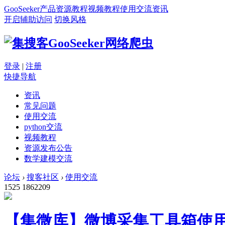
GooSeeker
产品
资源
教程
视频教程
使用交流
资讯
开启辅助访问
切换风格
登录
|
注册
快捷导航
资讯
常见问题
使用交流
python交流
视频教程
资源发布公告
数学建模交流
论坛
›
搜客社区
›
使用交流
1525
1862209
【集微库】微博采集工具箱使