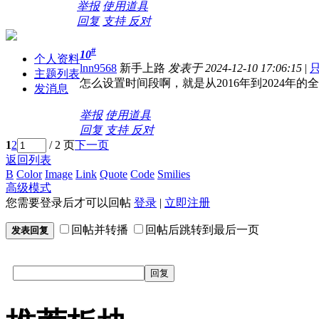
举报
使用道具
回复
支持
反对
#
10
个人资料
lnn9568
新手上路
发表于 2024-12-10 17:06:15
|
主题列表
怎么设置时间段啊，就是从2016年到2024年的
发消息
举报
使用道具
回复
支持
反对
1
2
/ 2 页
下一页
返回列表
B
Color
Image
Link
Quote
Code
Smilies
高级模式
您需要登录后才可以回帖
登录
|
立即注册
回帖并转播
回帖后跳转到最后一页
发表回复
回复