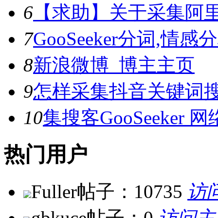
6
【求助】关于采集阿
7
GooSeeker分词,
8
新浪微博_博主主页
9
怎样采集抖音关键词
10
集搜客GooSeeke
热门用户
Fuller
帖子：10735
访
gbkuce
帖子：0
访问主