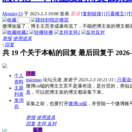
Monday33
于 2023-2-3 10:08
发表
置顶
[复制链接]
[
只看楼主]
[
微博改版了，博主主页变成瀑布流了，不能把博主发的博文都
收藏
2
转播
支持
2
反对
举报
使用道具
|
回复
共 19 个关于本帖的回复 最后回复于 2026-2-1
沙发
个人
maomao
论坛元老
发表于 2023-2-3 10:21:31
|
只看该
资料
微博cn端的博主主页不是瀑布流，是分页的，类似
主题
具
，可以把博主发的博文都采集下来。
列表
发消
采集之前，也要打开
微博cn端
，并登陆一个微博账
息
举报
使用道具
回复
支持
反对
板凳