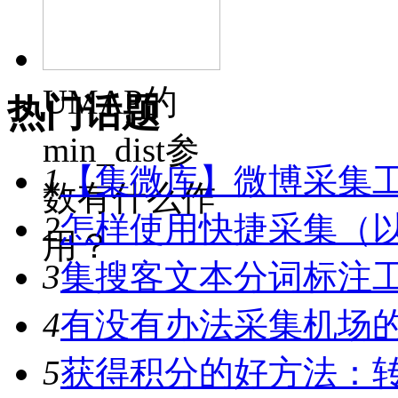
UMAP的
热门话题
min_dist参
1
【集微库】微博采集
数有什么作
2
怎样使用快捷采集（
用？
3
集搜客文本分词标注工具
4
有没有办法采集机场
5
获得积分的好方法：转