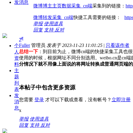
发消息
微博博主主页数据采集_cn端
采集到的链接：
htt
微博转发采集_cn端
快捷工具需要的链接：
http
举报
使用道具
回复
支持
反对
#
7
Fuller
管理员
发表于 2023-11-23 11:01:25
|
只看该作者
个
总结一下
：到目前为止，微博cn端的快捷采集工具也
人
使用的时候，根据网址不同分别选用。weibo.cn是cn端的
资
分情况下就不用像上面说的将网址转换成普通网页端的
料
主
题
列
本帖子中包含更多资源
表
发
您需要
登录
才可以下载或查看，没有帐号？
立即注册
消
息
x
举报
使用道具
回复
支持
反对