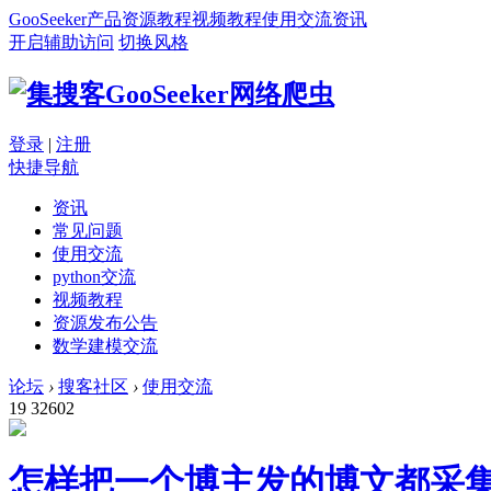
GooSeeker
产品
资源
教程
视频教程
使用交流
资讯
开启辅助访问
切换风格
登录
|
注册
快捷导航
资讯
常见问题
使用交流
python交流
视频教程
资源发布公告
数学建模交流
论坛
›
搜客社区
›
使用交流
19
32602
怎样把一个博主发的博文都采