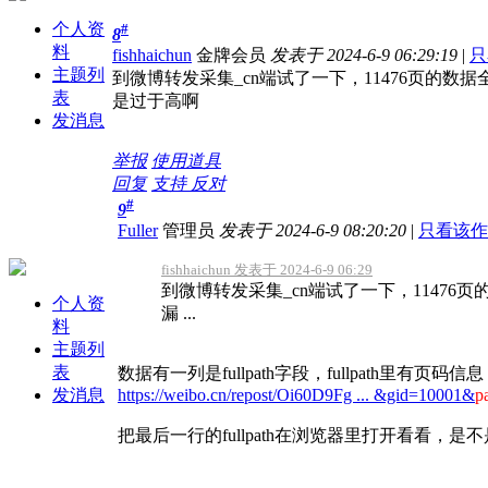
个人资
#
8
料
fishhaichun
金牌会员
发表于 2024-6-9 06:29:19
|
只
主题列
到微博转发采集_cn端试了一下，11476页的
表
是过于高啊
发消息
举报
使用道具
回复
支持
反对
#
9
Fuller
管理员
发表于 2024-6-9 08:20:20
|
只看该作
fishhaichun 发表于 2024-6-9 06:29
到微博转发采集_cn端试了一下，11476
个人资
漏 ...
料
主题列
表
数据有一列是fullpath字段，fullpath里有页码
发消息
https://weibo.cn/repost/Oi60D9Fg ... &gid=10001&
p
把最后一行的fullpath在浏览器里打开看看，是