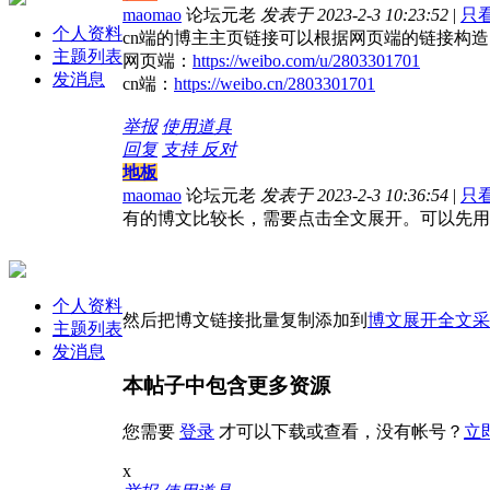
maomao
论坛元老
发表于 2023-2-3 10:23:52
|
只
个人资料
cn端的博主主页链接可以根据网页端的链接构
主题列表
网页端：
https://weibo.com/u/2803301701
发消息
cn端：
https://weibo.cn/2803301701
举报
使用道具
回复
支持
反对
地板
maomao
论坛元老
发表于 2023-2-3 10:36:54
|
只
有的博文比较长，需要点击全文展开。可以先用
个人资料
然后把博文链接批量复制添加到
博文展开全文采集
主题列表
发消息
本帖子中包含更多资源
您需要
登录
才可以下载或查看，没有帐号？
立
x