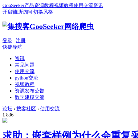
GooSeeker
产品
资源
教程
视频教程
使用交流
资讯
开启辅助访问
切换风格
登录
|
注册
快捷导航
资讯
常见问题
使用交流
python交流
视频教程
资源发布公告
数学建模交流
论坛
›
搜客社区
›
使用交流
1
836
求助：嵌套样例为什么会重复