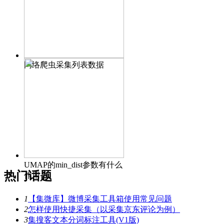
网络爬虫采集列表数据
UMAP的min_dist参数有什么
热门话题
作用？
1
【集微库】微博采集工具箱使用常见问题
2
怎样使用快捷采集（以采集京东评论为例）
3
集搜客文本分词标注工具(V1版)