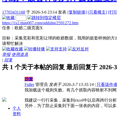
17703431168
于 2026-3-6 23:14
发表
[复制链接]
[
只看楼主]
[打
https://1x2.titan007.com/oddslist/2591272.htm
任务：欧赔二级页面X
目标：采集竞彩和竞彩让球的欧赔数据，我用的嵌套样例的方
请帮忙解决
收藏
转播
支持
反对
举报
使用道具
|
回复
共 1 个关于本帖的回复 最后回复于 2026-3-7
沙发
Fuller
管理员
发表于 2026-3-7 13:35:14
|
只看该作
我加载这个规则失败。有几个抓取内容映射不到网
我建议一行行采集，采集到excel中以后再跨行分
另外，为了防止采集到下面一张表的内容，可以多
个人
资料