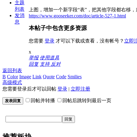
主题
列表
上图，增加一个新字段“表”，把其他字段都右移，放
发消
https://www.gooseeker.com/doc/article-527-1.html
息
本帖子中包含更多资源
您需要
登录
才可以下载或查看，没有帐号？
立即
x
举报
使用道具
回复
支持
反对
返回列表
B
Color
Image
Link
Quote
Code
Smilies
高级模式
您需要登录后才可以回帖
登录
|
立即注册
回帖并转播
回帖后跳转到最后一页
发表回复
回复
推荐板块