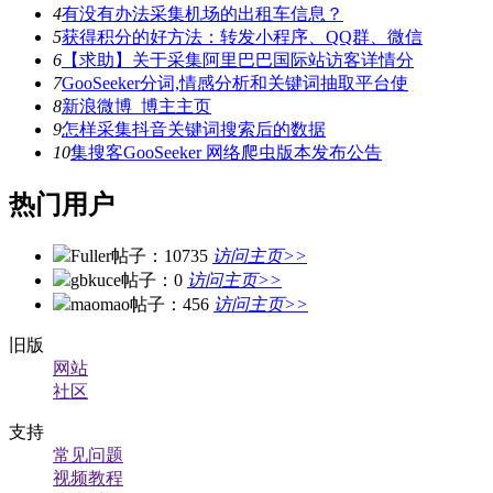
4
有没有办法采集机场的出租车信息？
5
获得积分的好方法：转发小程序、QQ群、微信
6
【求助】关于采集阿里巴巴国际站访客详情分
7
GooSeeker分词,情感分析和关键词抽取平台使
8
新浪微博_博主主页
9
怎样采集抖音关键词搜索后的数据
10
集搜客GooSeeker 网络爬虫版本发布公告
热门用户
Fuller
帖子：10735
访问主页>>
gbkuce
帖子：0
访问主页>>
maomao
帖子：456
访问主页>>
旧版
网站
社区
支持
常见问题
视频教程