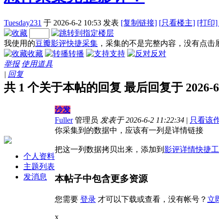
Tuesday231
于 2026-6-2 10:53
发表
[复制链接]
[
只看楼主]
[打印
我使用的
豆瓣影评快捷采集
，采集的不是完整内容，没有点击
收藏
转播
支持
反对
举报
使用道具
|
回复
共 1 个关于本帖的回复 最后回复于 2026-6-2
沙发
Fuller
管理员
发表于 2026-6-2 11:22:34
|
只看该
你采集到的数据中，应该有一列是详情链接
把这一列数据拷贝出来，添加到
影评详情快捷工
个人资料
主题列表
发消息
本帖子中包含更多资源
您需要
登录
才可以下载或查看，没有帐号？
立
x