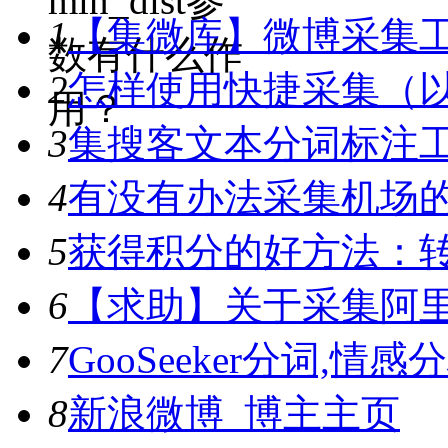
min_dist参
1
【集微库】微博采集
数有什么作
2
怎样使用快捷采集（
用？
3
集搜客文本分词标注工具
4
有没有办法采集机场
5
获得积分的好方法：转
6
【求助】关于采集阿
7
GooSeeker分词,
8
新浪微博_博主主页