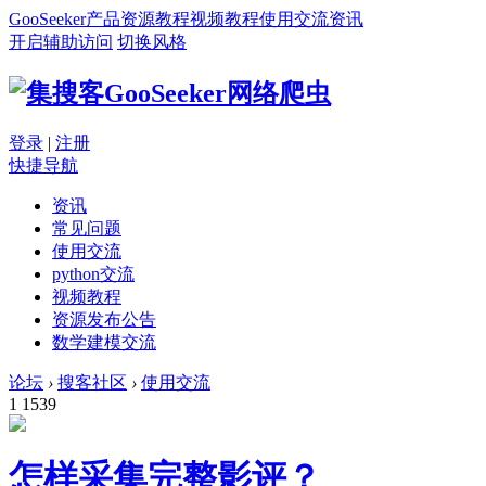
GooSeeker
产品
资源
教程
视频教程
使用交流
资讯
开启辅助访问
切换风格
登录
|
注册
快捷导航
资讯
常见问题
使用交流
python交流
视频教程
资源发布公告
数学建模交流
论坛
›
搜客社区
›
使用交流
1
1539
怎样采集完整影评？