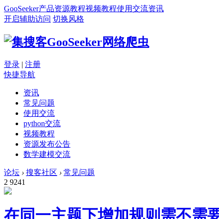
GooSeeker
产品
资源
教程
视频教程
使用交流
资讯
开启辅助访问
切换风格
登录
|
注册
快捷导航
资讯
常见问题
使用交流
python交流
视频教程
资源发布公告
数学建模交流
论坛
›
搜客社区
›
常见问题
2
9241
在同一主题下增加规则需不需