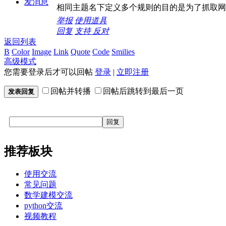
发消息
相同主题名下定义多个规则的目的是为了抓取网
举报
使用道具
回复
支持
反对
返回列表
B
Color
Image
Link
Quote
Code
Smilies
高级模式
您需要登录后才可以回帖
登录
|
立即注册
回帖并转播
回帖后跳转到最后一页
发表回复
回复
推荐板块
使用交流
常见问题
数学建模交流
python交流
视频教程