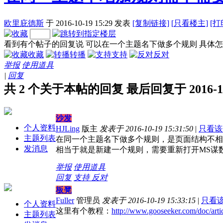
欧里庇德斯
于 2016-10-19 15:29
发表
[复制链接]
[
只看楼主]
[打
看到有个帖子的回复说 可以在一个主题名下做多个规则 具体
收藏
转播
支持
反对
举报
使用道具
|
回复
共 2 个关于本帖的回复 最后回复于 2016-10-1
沙发
个人资料
HJLing
版主
发表于 2016-10-19 15:31:50
|
只看该
主题列表
在同一个主题名下做多个规则，是页面结构不相
发消息
相当于就是新建一个规则，需要重新打开MS谋
举报
使用道具
回复
支持
反对
板凳
Fuller
管理员
发表于 2016-10-19 15:33:15
|
只看
个人资料
这里有个教程：
http://www.gooseeker.com/doc/arti
主题列表