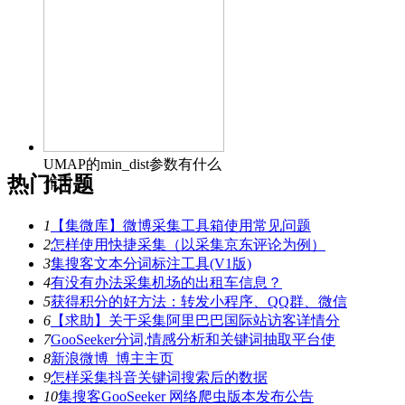
UMAP的min_dist参数有什么
热门话题
作用？
1
【集微库】微博采集工具箱使用常见问题
2
怎样使用快捷采集（以采集京东评论为例）
3
集搜客文本分词标注工具(V1版)
4
有没有办法采集机场的出租车信息？
5
获得积分的好方法：转发小程序、QQ群、微信
6
【求助】关于采集阿里巴巴国际站访客详情分
7
GooSeeker分词,情感分析和关键词抽取平台使
8
新浪微博_博主主页
9
怎样采集抖音关键词搜索后的数据
10
集搜客GooSeeker 网络爬虫版本发布公告