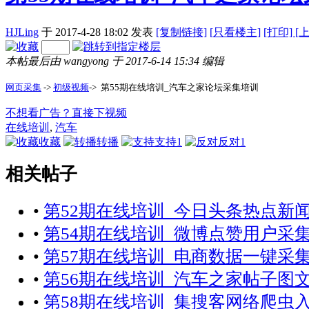
HJLing
于 2017-4-28 18:02
发表
[复制链接]
[
只看楼主]
[打印]
[
本帖最后由 wangyong 于 2017-6-14 15:34 编辑
网页采集
->
初级视频
-> 第55期在线培训_汽车之家论坛采集培训
不想看广告？直接下视频
在线培训
,
汽车
收藏
转播
支持
1
反对
1
相关帖子
•
第52期在线培训_今日头条热点新
•
第54期在线培训_微博点赞用户采
•
第57期在线培训_电商数据一键采
•
第56期在线培训_汽车之家帖子图
•
第58期在线培训_集搜客网络爬虫