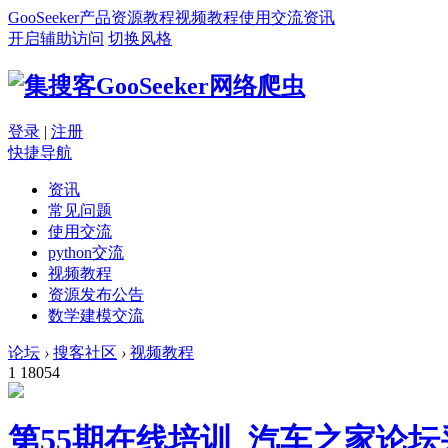
GooSeeker
产品
资源
教程
视频教程
使用交流
资讯
开启辅助访问
切换风格
登录
|
注册
快捷导航
资讯
常见问题
使用交流
python交流
视频教程
资源发布公告
数学建模交流
论坛
›
搜客社区
›
视频教程
1
18054
第55期在线培训_汽车之家论