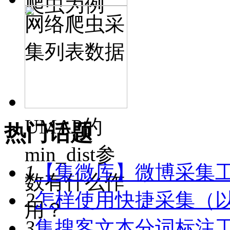
爬虫为例
网络爬虫采
集列表数据
UMAP的
热门话题
min_dist参
1
【集微库】微博采集
数有什么作
2
怎样使用快捷采集（
用？
3
集搜客文本分词标注工具