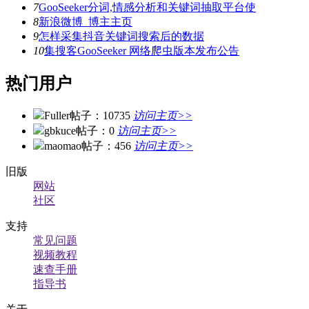
7
GooSeeker分词,情感分析和关键词抽取平台使
8
新浪微博_博主主页
9
怎样采集抖音关键词搜索后的数据
10
集搜客GooSeeker 网络爬虫版本发布公告
热门用户
Fuller
帖子：10735
访问主页>>
gbkuce
帖子：0
访问主页>>
maomao
帖子：456
访问主页>>
旧版
网站
社区
支持
常见问题
视频教程
速查手册
指导书