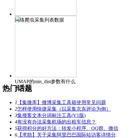
网络爬虫采集列表数据
UMAP的min_dist参数有什么
热门话题
作用？
1
【集微库】微博采集工具箱使用常见问题
2
怎样使用快捷采集（以采集京东评论为例）
3
集搜客文本分词标注工具(V1版)
4
有没有办法采集机场的出租车信息？
5
获得积分的好方法：转发小程序、QQ群、微信
6
【求助】关于采集阿里巴巴国际站访客详情分