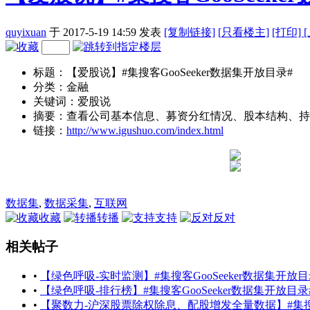
quyixuan
于 2017-5-19 14:59
发表
[复制链接]
[
只看楼主]
[打印]
标题：【爱股说】#集搜客GooSeeker数据集开放目录#
分类：金融
关键词：爱股说
摘要：查看公司基本信息、募资分红情况、股本结构、持
链接：
http://www.igushuo.com/index.html
数据集
,
数据采集
,
互联网
收藏
转播
支持
反对
相关帖子
•
【绿色呼吸-实时监测】#集搜客GooSeeker数据集开放目
•
【绿色呼吸-排行榜】#集搜客GooSeeker数据集开放目录
•
【聚数力-沪深股票除权除息、配股增发全量数据】#集搜客G