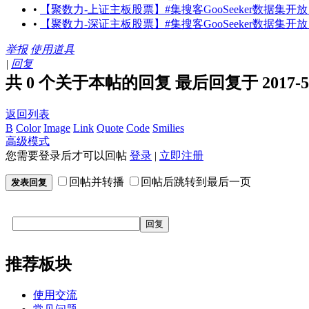
•
【聚数力-上证主板股票】#集搜客GooSeeker数据集开放
•
【聚数力-深证主板股票】#集搜客GooSeeker数据集开放
举报
使用道具
|
回复
共 0 个关于本帖的回复 最后回复于 2017-5-19
返回列表
B
Color
Image
Link
Quote
Code
Smilies
高级模式
您需要登录后才可以回帖
登录
|
立即注册
回帖并转播
回帖后跳转到最后一页
发表回复
回复
推荐板块
使用交流