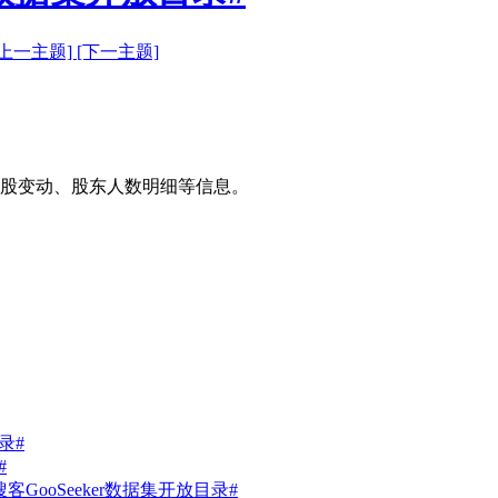
[上一主题]
[下一主题]
股变动、股东人数明细等信息。
录#
#
ooSeeker数据集开放目录#