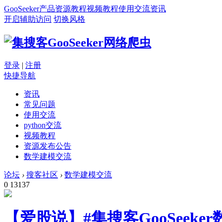
GooSeeker
产品
资源
教程
视频教程
使用交流
资讯
开启辅助访问
切换风格
登录
|
注册
快捷导航
资讯
常见问题
使用交流
python交流
视频教程
资源发布公告
数学建模交流
论坛
›
搜客社区
›
数学建模交流
0
13137
【爱股说】#集搜客GooSeeke