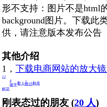
形不支持：图片不是html
background图片。下
供，请注意版本发布公告
其他介绍
1，
下载电商网站的放大镜
12
4
2
1
1
雷人
鸡蛋
路过
握手
鲜花
刚表态过的朋友 (
20 人
)