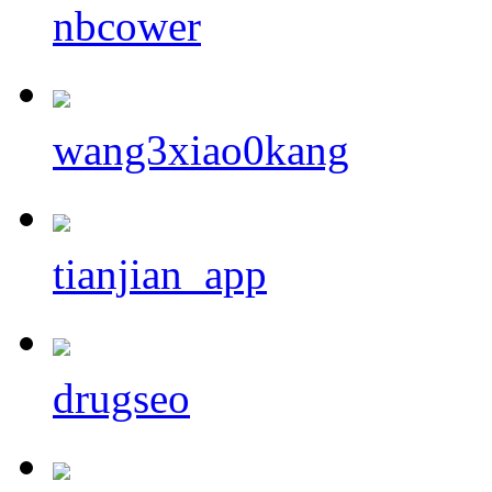
nbcower
wang3xiao0kang
tianjian_app
drugseo