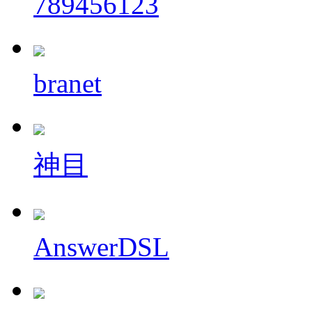
789456123
branet
神目
AnswerDSL