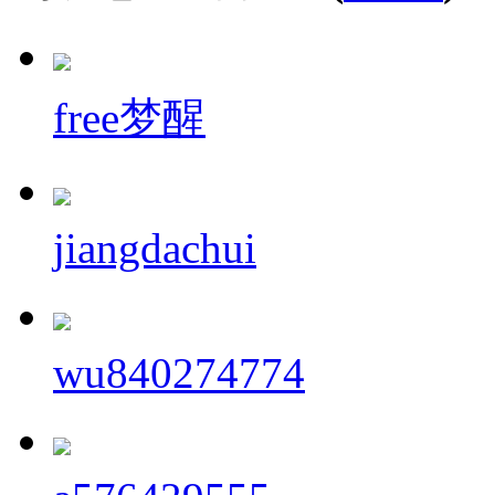
free梦醒
jiangdachui
wu840274774