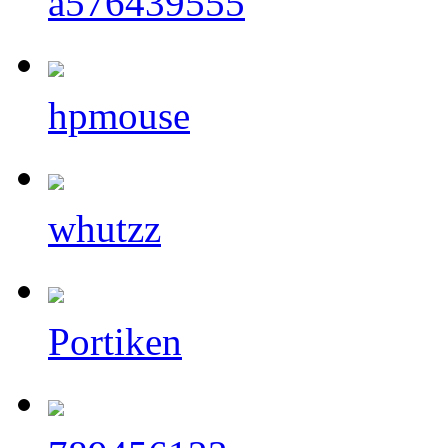
a576439555
hpmouse
whutzz
Portiken