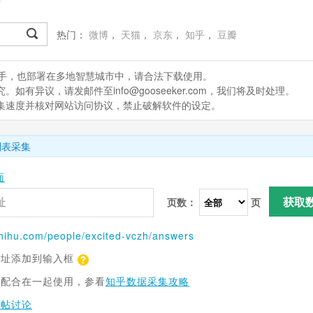
热门：
微博
，
天猫
，
京东
，
知乎
，
豆瓣
处理助手，也部署在多地智慧城市中，请合法下载使用。
有异议，请发邮件至info@gooseeker.com，我们将及时处理。
采集速度并核对网站访问协议，禁止破解软件的设定。
列表采集
面
获取
页数：
页
hihu.com
/people/excited-vczh/answers
网址添加到输入框
具配合在一起使用，参看
知乎数据采集攻略
跟帖讨论