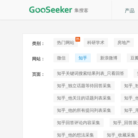
产品
热门网站
科研学术
房地产
类别：
论坛贴吧
招聘
拍卖
音
微信
知乎
新浪微博
豆
网站：
快手
喜马拉雅
小红书
知乎关键词搜索结果列表_只看回答
页面：
知乎_独立话题等待回答采集
知乎_
知乎_他关注的话题列表采集
知乎_
知乎_他的所有提问列表采集
知乎_
知乎回答评论内容采集
知乎_回答展
知乎_他的想法采集
知乎_收藏采集