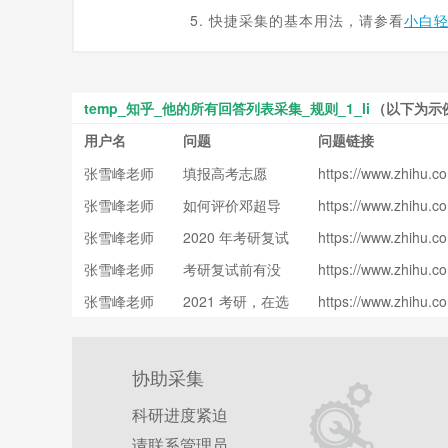
5. 快捷采集的基本用法，请参看
小白
temp_知乎_他的所有回答列表采集_规则_1_li
（以下为示
用户名
问题
问题链接
张雪峰老师
填报高考志愿
https://www.zhihu.co
m//www.zhihu.com/q
时，好学校、好
张雪峰老师
如何评价邓超导
https://www.zhihu.co
uestion/329378948/
专业和好城市之
m//www.zhihu.com/q
演新电影《银河
nswer/722855025
间该怎么选择
张雪峰老师
2020 年考研复试
https://www.zhihu.co
uestion/307906704/
补习班》？
呢？
m//www.zhihu.com/q
如何准备，有哪
nswer/753347561
张雪峰老师
考研复试前有没
https://www.zhihu.co
uestion/362369701/
些需要注意的事
m//www.zhihu.com/q
有必要提前联系
nswer/1026736656
项？
张雪峰老师
2021 考研，在选
https://www.zhihu.co
uestion/40550225/a
导师呢？
m//www.zhihu.com/q
择专业方面有什
swer/1026746467
uestion/366040326/
么建议，有哪些
nswer/1081958058
需要避开的「天
协助采集
坑」专业？
科研进度紧迫
请联系管理员