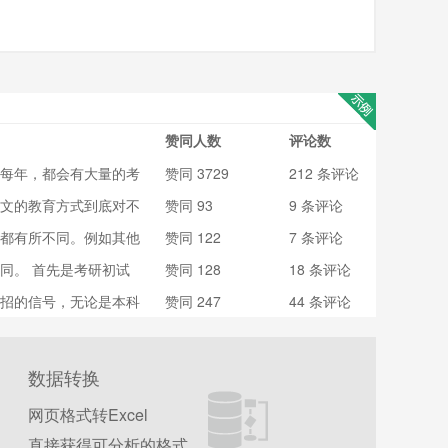
赞同人数
评论数
每年，都会有大量的考
​赞同 3729
212 条评论
致命误区，考生和家长
文的教育方式到底对不
​赞同 93
9 条评论
的却没有那么多，或者
都有所不同。例如其他
​赞同 122
7 条评论
是当自己的孩子在成绩
些顾此失彼了。 首
《银河补习班》这部电
同。 首先是考研初试
​赞同 128
18 条评论
业的考生来说，会经历
官网查询报考专业的导
试四部分的内容。很多
招的信号，无论是本科
​赞同 247
44 条评论
间充裕的情况下（或是
划之中。考研专业众
特别出书的也可以去搜
以下是我的理解： 首
打雷劈”、“劝人学法…
数据转换
网页格式转Excel
直接获得可分析的格式