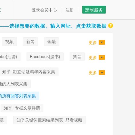
区
登录会员中心
|
注册
|
定制服务
——选择想要的数据、输入网址、点击获取数据
视频
新闻
金融
更多
ube(油管)
Facebook(脸书)
抖音
更多
知乎_独立话题精华内容采集
更多
他的人列表采集
的所有回答列表采集
知乎_专栏文章详情
章
知乎关键词搜索结果列表_只看视频