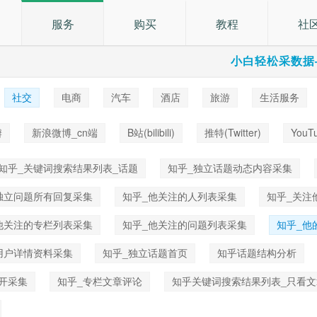
服务
购买
教程
社
小白轻松采数据
社交
电商
汽车
酒店
旅游
生活服务
乐
瓣
新浪微博_cn端
B站(bilibili)
推特(Twitter)
YouT
知乎_关键词搜索结果列表_话题
知乎_独立话题动态内容采集
独立问题所有回复采集
知乎_他关注的人列表采集
知乎_关注
他关注的专栏列表采集
知乎_他关注的问题列表采集
知乎_他
用户详情资料采集
知乎_独立话题首页
知乎话题结构分析
开采集
知乎_专栏文章评论
知乎关键词搜索结果列表_只看文