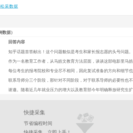
轻松采数据
例数据）
回答内容
知乎话题首答献出！这个问题貌似是考生和家长报志愿的头号问题。
生和家长向我咨询相关问题，下面说说我个人的看法。 报志愿三大
作为一名教育工作者，从马皓文教育方法层面，谈谈这部电影里马皓
a
切忌！ 致命误区1-盲目跟风选专业 现在很多年…
对？ 我们平时总说家长是孩子最好的老师，这句话我们说的多，做
每位考生的报考院校和专业尽不相同，因此复试准备的方向和细节也
a
很多做法可能是不对的。一个学校一个班级前几名就那么几个人，但
答主所写要准备的英文介绍信对于一个古汉语专业的同学来说可能有
上是落后的时候，作为家长该怎么办一直是很多家长所头疼的问题。
联系导师分三个阶段，那针对不同阶段，对于联系导师的必要性也不
a
先，我们要知道复试一般考察哪些内容。对于大部分院校和大部分专
影…
前期，主要是准备阶段。同学们要是确定了院校之后，先自行去学校
英语的口语（一般以对话的形式）、英语听力、专业课的笔试以及面
谢邀。随着近几年就业压力的增大以及教育部今年明确释放研究生扩
n
师情况，然后针对性的去了解他们的著作、学术文章等情况，学习时
同学…
应届还是往届考生，或多或少都会将考研纳入自己未来能力提升的规
大三就有意向考研学校的）可以购买一两本导师出版的书看看，没有
a
多，且存在着普遍的跨考现象，至于哪些专业可以称为“天坑”专业，
索…
先，网络上会有很多关于切勿入坑的专业的说法，比如“劝人学医，天
快捷采集
节省编程时间
快捷采集，立即上手！