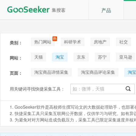
产品
热门网站
科研学术
房地产
社交
类别：
论坛贴吧
招聘
拍卖
音乐
天猫
淘宝
京东
苏宁
亚马逊
网站：
阿里巴巴1688
Shopee
咸鱼
淘宝商品详情采集
淘宝商品评论采集
淘
页面：
淘宝商品评论_按时间排序采集
淘宝评论好评采
用关键词寻找快捷采集工具：
1. GooSeeker软件是高校师生撰写论文的大数据处理助手，也
2. 快捷采集工具只采集互联网公开数据，仅供学习与研究。如有异议，请发
3. 为避免对对方网站造成负载压力，采集工具已限定采集速度并