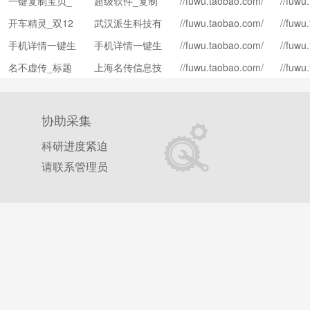
一键复制宝贝_
超级软件_复制
//fuwu.taobao.com/
//fuwu
m?isv_id=8184520
84&tra
serv/shop_index.ht
l.html
复制_一键复制
宝贝
53
开车精灵_双12
武汉派生科技有
//fuwu.taobao.com/
//fuwu
m?isv_id=1644565
86&tra
宝贝
serv/shop_index.ht
l.html
版
限公司
38
手机详情一键生
手机详情一键生
//fuwu.taobao.com/
//fuwu
m?isv_id=8364404
11&tra
serv/shop_index.ht
l.html
成手机详情
成
95
名不虚传_标题
上海名传信息技
//fuwu.taobao.com/
//fuwu
m?isv_id=1423458
re-218
serv/shop_index.ht
l.html
优化营销推广工
术股份有限公司
78
y
m?isv_id=1265511
01&tra
具
1
协助采集
科研进度紧迫
请联系管理员