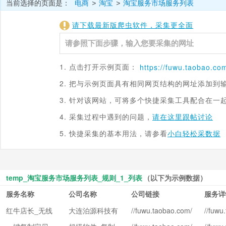
当前选择的页面是：
电商
淘宝
淘宝服务市场服务列表
>
>
请下载最新版爬虫软件，采集更全面
1. 点击打开示例页面：
https://fuwu.
taobao.co
2. 把与示例页面具有相同网页结构的网址添加到
3. 针对该网站，可将多个快捷采集工具配合在一
4. 采集过程中遇到的问题，
请在这里跟帖讨论
5. 快捷采集的基本用法，请参看
小白轻松采数据
temp_淘宝服务市场服务列表_规则_1_列表
（以下为示例数据）
服务名称
公司名称
公司链接
服务详
红牛店长_无线
大连泊源科技有
//fuwu.taobao.com/
//fuwu
serv/shop_index.ht
l.html
引流_备战双11
限公司