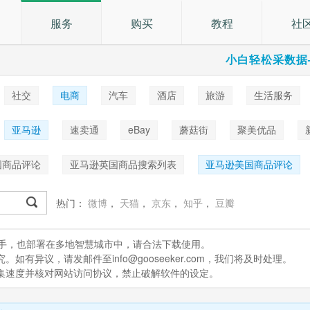
服务
购买
教程
社
小白轻松采数据
社交
电商
汽车
酒店
旅游
生活服务
乐
亚马逊
速卖通
eBay
蘑菇街
聚美优品
国商品评论
亚马逊英国商品搜索列表
亚马逊美国商品评论
热门：
微博
，
天猫
，
京东
，
知乎
，
豆瓣
处理助手，也部署在多地智慧城市中，请合法下载使用。
有异议，请发邮件至info@gooseeker.com，我们将及时处理。
采集速度并核对网站访问协议，禁止破解软件的设定。