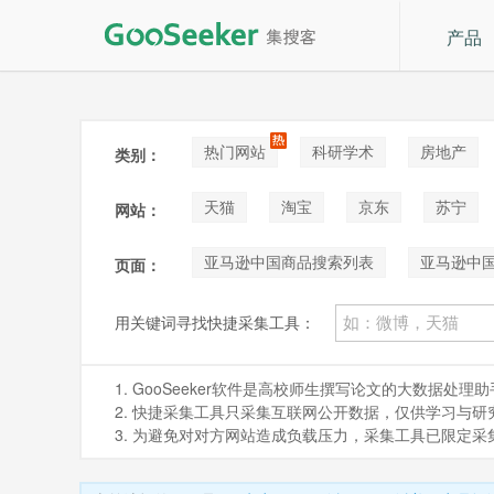
产品
热门网站
科研学术
房地产
类别：
论坛贴吧
招聘
拍卖
音
天猫
淘宝
京东
苏宁
网站：
阿里巴巴1688
Shopee
咸鱼
亚马逊中国商品搜索列表
亚马逊中
页面：
用关键词寻找快捷采集工具：
1. GooSeeker软件是高校师生撰写论文的大数据
2. 快捷采集工具只采集互联网公开数据，仅供学习与研究。如
3. 为避免对对方网站造成负载压力，采集工具已限定