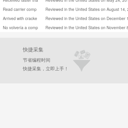
Received faster tha
Reviewed in the United States on May 24, 20
d buy again
n expected
9
Read carrier comp
Reviewed in the United States on August 14, 
atibility before purc
020
Arrived with cracke
Reviewed in the United States on December 
hasing
d screen, Spend th
5, 2019
No volvería a comp
Reviewed in the United States on November 
e extra $99 & buy n
rar
2019
ew from Apple!
快捷采集
节省编程时间
快捷采集，立即上手！