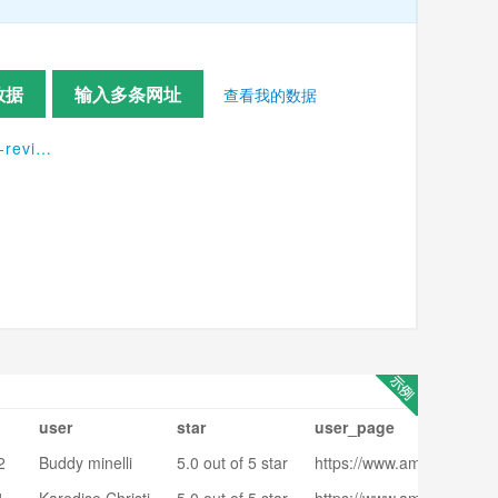
数据
输入多条网址
查看我的数据
https://www.amazon.com/Artify-Carrying-Palette-Acrylic-Watercolor/product-reviews/B01A0VL1O2/ref=cm_cr_dp_d_acr_sr?ie=UTF8&reviewerType=all_reviews
user
star
user_page
2
Buddy minelli
5.0 out of 5 star
https://www.amazon.com/g
s
amzn1.account.AFBUC