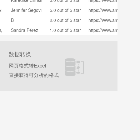
1
Karedise Christi
5.0 out of 5 star
https://www.amazon.com/g
PVFZXELB46HZLAQ/ref=
an
s
amzn1.account.AELE46
etr_d_gw_btm?ie=UTF8
2
Jennifer Segovi
5.0 out of 5 star
https://www.amazon.com/g
OWRZFR7TUWQOR2A/re
a
s
amzn1.account.AHEYES
_getr_d_gw_btm?ie=UTF
1
B
2.0 out of 5 star
https://www.amazon.com/g
TQESSVFZ7RPGNA/ref=c
s
amzn1.account.AHG62I
tr_d_gw_btm?ie=UTF8
8,
Sandra Pérez
1.0 out of 5 star
https://www.amazon.com/g
KBB3J2KXKSL4DA/ref=cm
s
amzn1.account.AF46TS
_d_gw_btm?ie=UTF8
2IDCJ3TDGYNRUA/ref=cm
_d_gw_btm?ie=UTF8
数据转换
网页格式转Excel
直接获得可分析的格式