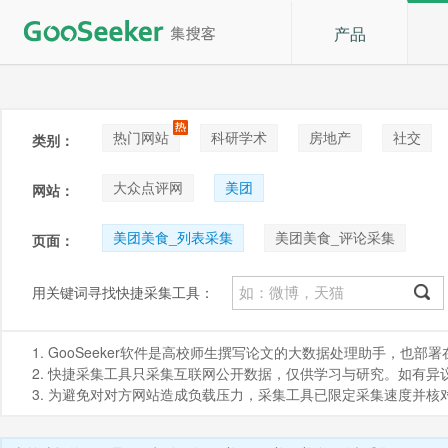
产品
热门网站
科研学术
房地产
社交
类别：
论坛贴吧
招聘
拍卖
音乐
大众点评网
美团
网站：
美团美食_列表采集
美团美食_评论采集
页面：
用关键词寻找快捷采集工具：
1. GooSeeker软件是高校师生撰写论文的大数据处理助手，也
2. 快捷采集工具只采集互联网公开数据，仅供学习与研究。如有异议，请发
3. 为避免对对方网站造成负载压力，采集工具已限定采集速度并