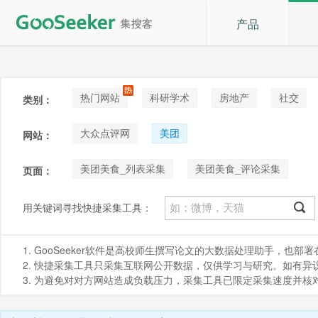
产品
热门网站
科研学术
房地产
社交
类别：
论坛贴吧
招聘
拍卖
音乐
大众点评网
美团
网站：
美团美食_列表采集
美团美食_评论采集
页面：
用关键词寻找快捷采集工具：
1. GooSeeker软件是高校师生撰写论文的大数据处理助手，也
2. 快捷采集工具只采集互联网公开数据，仅供学习与研究。如有异议，请发
3. 为避免对对方网站造成负载压力，采集工具已限定采集速度并