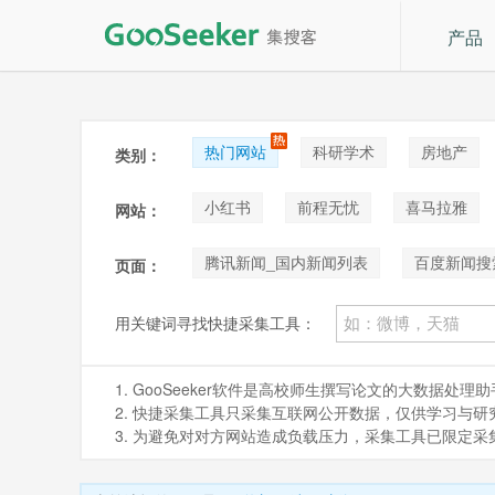
产品
热门网站
科研学术
房地产
类别：
论坛贴吧
招聘
拍卖
音
小红书
前程无忧
喜马拉雅
网站：
新浪微博_cn端
天猫
B站(bilibil
腾讯新闻_国内新闻列表
百度新闻搜
页面：
今日头条列表(滚屏30次)
百度推广
用关键词寻找快捷采集工具：
1. GooSeeker软件是高校师生撰写论文的大数据
2. 快捷采集工具只采集互联网公开数据，仅供学习与研究。如
3. 为避免对对方网站造成负载压力，采集工具已限定