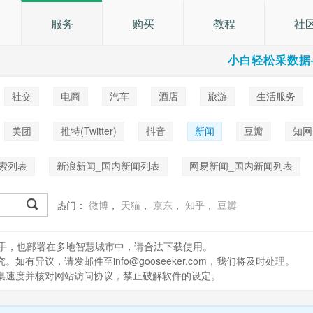
服务
购买
教程
社
小白轻松采数据
社交
电商
汽车
酒店
旅游
生活服务
乐
美团
推特(Twitter)
抖音
新闻
豆瓣
知网
i)
淘宝
京东
马蜂窝
索列表
新浪新闻_国内新闻列表
网易新闻_国内新闻列表
搜索关键词抓取
微博超级话题数据采集
热门：
微博
，
天猫
，
京东
，
知乎
，
豆瓣
处理助手，也部署在多地智慧城市中，请合法下载使用。
有异议，请发邮件至info@gooseeker.com，我们将及时处理。
采集速度并核对网站访问协议，禁止破解软件的设定。