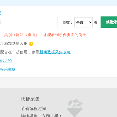
面
获取
页数：
页
（类别->网站->页面），才能看到示例页面的例子
网址添加到输入框
具配合在一起使用，参看
新闻数据采集攻略
跟帖讨论
轻松采数据
快捷采集
节省编程时间
快捷采集，立即上手！