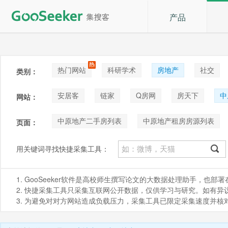
产品
热门网站
科研学术
房地产
社交
类别：
论坛贴吧
招聘
拍卖
音乐
安居客
链家
Q房网
房天下
中
网站：
中原地产二手房列表
中原地产租房房源列表
页面：
用关键词寻找快捷采集工具：
1. GooSeeker软件是高校师生撰写论文的大数据处理助手，也
2. 快捷采集工具只采集互联网公开数据，仅供学习与研究。如有异议，请发
3. 为避免对对方网站造成负载压力，采集工具已限定采集速度并