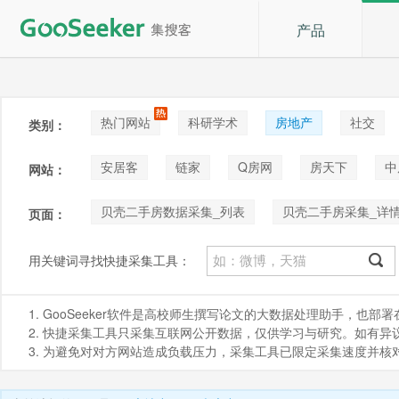
产品
热门网站
科研学术
房地产
社交
类别：
论坛贴吧
招聘
拍卖
音乐
安居客
链家
Q房网
房天下
中
网站：
贝壳二手房数据采集_列表
贝壳二手房采集_详
页面：
贝壳小区采集_详情
贝壳新楼盘采集_列表
用关键词寻找快捷采集工具：
1. GooSeeker软件是高校师生撰写论文的大数据处理助手，也
2. 快捷采集工具只采集互联网公开数据，仅供学习与研究。如有异议，请发
3. 为避免对对方网站造成负载压力，采集工具已限定采集速度并