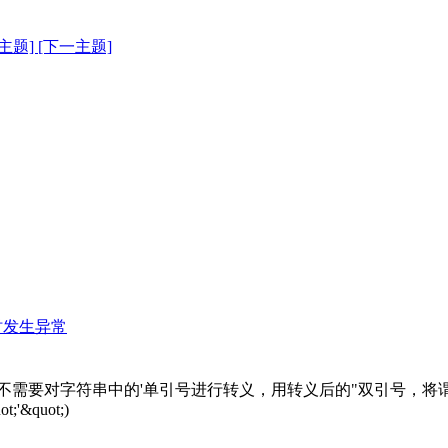
主题]
[下一主题]
时发生异常
号时，不需要对字符串中的'单引号进行转义，用转义后的"双引号，
将
ot;'&quot;)