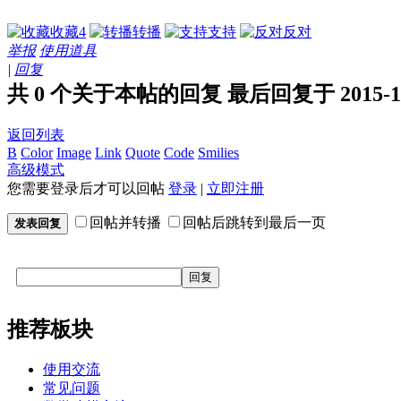
收藏
4
转播
支持
反对
举报
使用道具
|
回复
共 0 个关于本帖的回复 最后回复于 2015-10-2
返回列表
B
Color
Image
Link
Quote
Code
Smilies
高级模式
您需要登录后才可以回帖
登录
|
立即注册
回帖并转播
回帖后跳转到最后一页
发表回复
回复
推荐板块
使用交流
常见问题