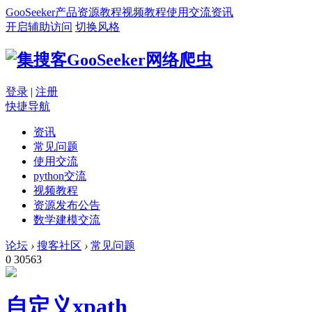
GooSeeker
产品
资源
教程
视频教程
使用交流
资讯
开启辅助访问
切换风格
登录
|
注册
快捷导航
资讯
常见问题
使用交流
python交流
视频教程
资源发布公告
数学建模交流
论坛
›
搜客社区
›
常见问题
0
30563
自定义xpath