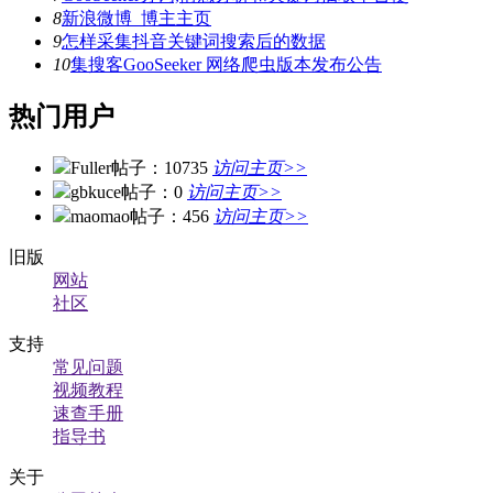
8
新浪微博_博主主页
9
怎样采集抖音关键词搜索后的数据
10
集搜客GooSeeker 网络爬虫版本发布公告
热门用户
Fuller
帖子：10735
访问主页>>
gbkuce
帖子：0
访问主页>>
maomao
帖子：456
访问主页>>
旧版
网站
社区
支持
常见问题
视频教程
速查手册
指导书
关于