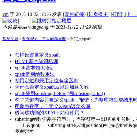
ym
于 2015-10-22 18:16
发表
[复制链接]
[
只看楼主]
[打印]
[上一
本帖最后由 wangyong 于 2021-11-12 11:29 编辑
常见问题
>
制作规则—常见问题导航
> 自定义xpath
怎样设置自定义xpath
HTML基本知识培训
xpath基本知识培训
xpath常用函数用法
专用定位和兼用定位有啥区别
为什么自定义xpath后规则加载失败
xpath使用substring-before()和substring-after()
勾了关键内容并自定义xpath，报错：为整理箱生成结果
爬取串数字，自定义XPath该怎么写
请问这功能的XPATH如何使用？
substring函数切割字符串时，当字符串中出现'单引
&quot; substring-after(.//td[position()=1]/a/@href,&qu
复制代码