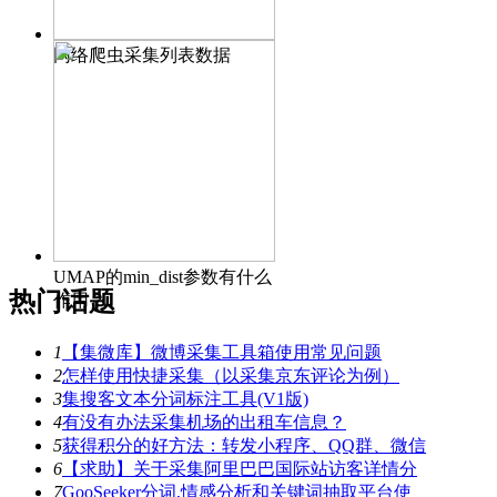
网络爬虫采集列表数据
UMAP的min_dist参数有什么
热门话题
作用？
1
【集微库】微博采集工具箱使用常见问题
2
怎样使用快捷采集（以采集京东评论为例）
3
集搜客文本分词标注工具(V1版)
4
有没有办法采集机场的出租车信息？
5
获得积分的好方法：转发小程序、QQ群、微信
6
【求助】关于采集阿里巴巴国际站访客详情分
7
GooSeeker分词,情感分析和关键词抽取平台使